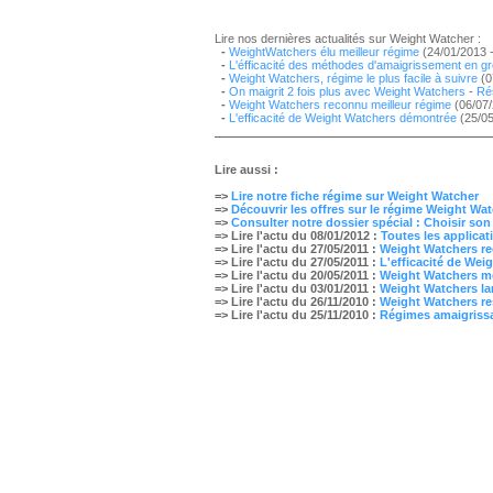
Lire nos dernières actualités sur Weight Watcher :
-
WeightWatchers élu meilleur régime
(24/01/2013 
-
L'éfficacité des méthodes d'amaigrissement en g
-
Weight Watchers, régime le plus facile à suivre
(0
-
On maigrit 2 fois plus avec Weight Watchers
-
Rés
-
Weight Watchers reconnu meilleur régime
(06/07/
-
L'efficacité de Weight Watchers démontrée
(25/05
Lire aussi :
=>
Lire notre fiche régime sur Weight Watcher
=>
Découvrir les offres sur le régime Weight Wa
=>
Consulter notre dossier spécial : Choisir son
=> Lire l'actu du 08/01/2012 :
Toutes les applica
=> Lire l'actu du 27/05/2011 :
Weight Watchers re
=> Lire l'actu du 27/05/2011 :
L'efficacité de We
=> Lire l'actu du 20/05/2011 :
Weight Watchers mét
=> Lire l'actu du 03/01/2011 :
Weight Watchers l
=> Lire l'actu du 26/11/2010 :
Weight Watchers re
=> Lire l'actu du 25/11/2010 :
Régimes amaigrissa