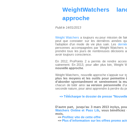
WeightWatchers lan
approche
Publi le 14/01/2013
Weight Watchers
a toujours eu pour mission de fa
peut que constater sur les dernières années que
l’adoption d’un mode de vie plus sain. Les
derniè
personnes accompagnées par Weight Watchers sou
prendre tous les jours de nombreuses décisions 
avoir toujours conscience.
En 2012, ProPoints 2 a permis de rendre accessi
sainement. En 2013, pour aller plus loin, Weight
nouvelle approche
.
Weight Watchers, nouvelle approche s’appuie sur t
plus les moyens et les outils pour permettre 
d’aborder spontanément et sereinement la mult
chacun de bâtir ainsi
sa version personnelle
d’un
seconde nature, pour ainsi apprendre à perdre du po
=> Télécharger le dossier de presse "Nouve
D'autre part, jusqu’au 3 mars 2013 inclus, po
Watchers Online et Pass Lib
, vous bénéficiez
mois.
=>
Profitez vite de cette offre
=>
Plus d'information sur les offres promo ac