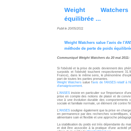
Weight Watcher
équilibrée ...
Publi le 20/05/2011
Weight Watchers
salue l'avis de l'A
méthode de perte de poids
équilibrée
Communiqué
Weight Watchers
du 20 mai 2011:
Si l'obésité et la prise de poids deviennent des p
surpoids et l'obésité touchent respectivement 3
France), dans le même sens, le phénomène d'explos
part de toutes les parties prenantes.
Weight Watchers
salue l'
avis de l'ANSES relatif à l
d'amaigrissement
.
L'
ANSES
insiste en particulier sur l'importance d'une
prise en compte des notions de plaisir et de conviv
vise à une évolution durable des comportements ve
sociale et familiale normale, un élément clé contre l'é
L'
ANSES
souligne également que la prise en charge 
en permanence par des recherches scientifiques,
alimentaire sain et flexible et une approche pédagogi
La stabilisation du poids est très dépendante du ma
et doit être associée à la pratique d'une activité