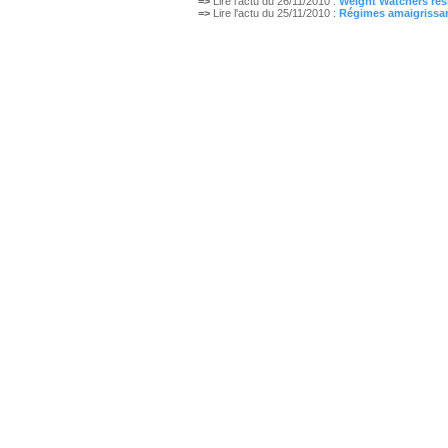
=>
Lire l'actu du 26/11/2010 :
Weight Watchers res
=>
Lire l'actu du 25/11/2010 :
Régimes amaigrissant