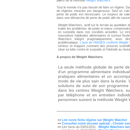
piliers de la méthode
Weight Watchers
.
Tout le monde n'a pas besoin de faire un régime. Da
de régimes miracles est dangereuse. Seul un calcul
perte de poids est nécessaire. Le respect de valeu
dans une démarche de perte de poids afin de sauvega
Weight Watchers, actif sur le terrain au quotidien 
traiter les problèmes de poids et mieux comprendre
en surpoids dans nos sociétés actuelles. Le str
mauvaises habitudes alimentaires et surtout l'iso
Watchers intègre pragmatiquement, avec de
problématique.
L'avis de l'ANSES conforte Weight
sérieux et d'apport constant des preuves scienti
situe sa lutte contre le surpoids et l'obésité au niv
A propos de Weight Watchers:
La seule méthode globale de perte de
d'un programme alimentaire individua
pratiques alimentaires et un accom
mode de vie plus sain dans la durée
solutions de suivi de son programme
dans les centres Weight Watchers, su
par téléphone et en entretien indiv
personnes suivent la méthode Weight 
=>
Lire notre fiche régime sur Weight Watcher
=>
Consulter notre dossier spécial : Choisir so
=>
Lire l'actu du 03/01/2011 :
Weight Watchers la