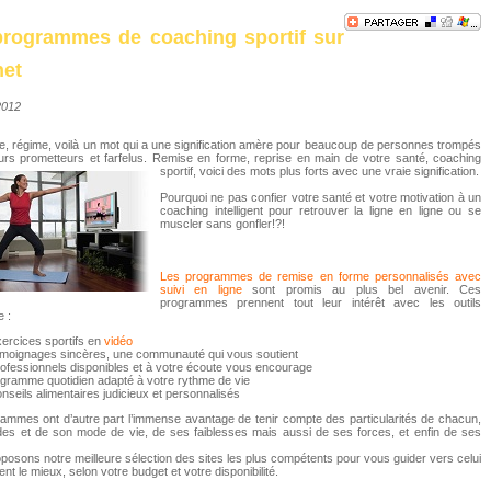
programmes de coaching sportif sur
net
/2012
, régime, voilà un mot qui a une signification amère pour beaucoup de personnes trompés
urs prometteurs et farfelus. Remise en forme, reprise en main de votre santé, coaching
sportif, voic
i des mots plus forts avec une vraie signification.
Pourquoi ne pas confier votre santé et votre motivation à un
coaching intelligent pour retrouver la ligne en ligne ou se
muscler sans gonfler!?!
Les programmes de remise en forme personnalisés avec
suivi en ligne
sont promis au plus bel avenir. Ces
programmes prennent tout leur intérêt avec les outils
 :
ercices sportifs en
vidéo
émoignages sincères, une communauté qui vous soutient
ofessionnels disponibles et à votre écoute vous encourage
gramme quotidien adapté à votre rythme de vie
nseils alimentaires judicieux et personnalisés
ammes ont d’autre part l’immense avantage de tenir compte des particularités de chacun,
des et de son mode de vie, de ses faiblesses mais aussi de ses forces, et enfin de ses
osons notre meilleure sélection des sites les plus compétents pour vous guider vers celui
nt le mieux, selon votre budget et votre disponibilité.