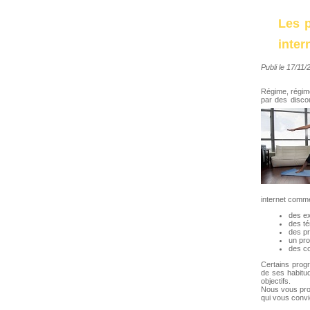
Les 
inter
Publi le 17/11
Régime, régime
par des disco
internet comme
des ex
des t
des pr
un pro
des co
Certains progr
de ses habitu
objectifs.
Nous vous prop
qui vous convie