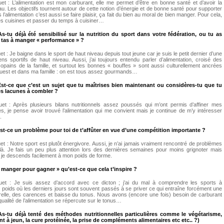
t : L’alimentation est mon carburant, elle me permet d’être en bonne santé et d’avoir la
au. Les objectifs tournent autour de cette notion d’énergie et de bonne santé pour supporter
s l’alimentation c’est aussi se faire plaisir, ça fait du bien au moral de bien manger. Pour cela,
r les cuisines et passer du temps à cuisiner…
 As-tu déjà été sensibilisé sur la nutrition du sport dans votre fédération, ou tu as
e tas à manger « performance » ?
t : Je baigne dans le sport de haut niveau depuis tout jeune car je suis le petit dernier d’une
iens sportifs de haut niveau. Aussi, j’ai toujours entendu parler d’alimentation, croisé des
copains de la famille, et surtout les bonnes « bouffes » sont aussi culturellement ancrées
ouest et dans ma famille : on est tous assez gourmands…
 Est-ce que c’est un sujet que tu maîtrises bien maintenant ou considères-tu que tu
es lacunes à combler ?
et : Après plusieurs bilans nutritionnels assez poussés qui m’ont permis d’affiner mes
, je pense avoir trouvé l’alimentation qui me convient mais je continue de m’y intéresser
.
 Est-ce un problème pour toi de t’affûter en vue d’une compétition importante ?
t : Notre sport est plutôt énergivore. Aussi, je n’ai jamais vraiment rencontré de problèmes
là. Je fais un peu plus attention lors des dernières semaines pour moins grignoter mais
 je descends facilement à mon poids de forme.
 « manger pour gagner » qu’est-ce que cela t’inspire ?
et : Je suis assez d’accord avec ce dicton ; j’ai du mal à comprendre les sports à
 poids où les derniers jours sont souvent passés à se priver ce qui entraîne forcément une
relle, des carences et baisse du tonus. Nous avons (encore une fois) besoin de carburant
 qualité de l’alimentation se répercute sur le tonus…
 As-tu déjà tenté des méthodes nutritionnelles particulières comme le végétarisme,
nt à jeun, la cure protéinée, la prise de compléments alimentaires etc etc.. ?)