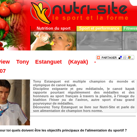
Nutrition du sport
Sport et performance
Fitnes
rview Tony Estanguet (Kayak) -
007
Tony Estanguet est multiple champion du monde et
olympique de canoë kayak.
Discipline exigeante et peu médiatisée, le canoë kayak
rapporte pourtant régulièrement des médailles et des
honneurs au sport français à travers la planète, à l'image du
biathlon l'hiver ou de l'aviron, autre sport d'eau grand
pourvoyeur de médailles.
Découvrez Tony Estanguet se livre sur Nutri-Site et parle de
son alimentation de champion hors norme.
Pour toi quels doivent être les objectifs principaux de l’alimentation du sportif ?