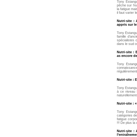
Tony Estangue
pêche sur l’e
la fatigue mai
il faut varie
Nutri-site :
appris sur l
Tony Estangue
famille d’anc
spécialistes 
dans le sud 
Nutri-site :
as encore d
Tony Estangu
connaissances
régulièrement
Nutri-site :
Tony Estangue
à ce niveau 
naturellement
Nutri-site :
Tony Estangu
catégories de
fatigue corpo
!!! De plus la
Nutri-site :
l’entraîneme