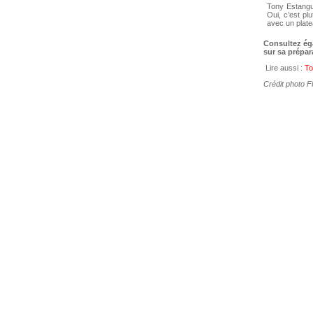
Tony Estangue
Oui, c’est pl
avec un plate
Consultez é
sur sa prépar
Lire aussi :
To
Crédit photo