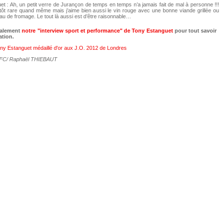
t : Ah, un petit verre de Jurançon de temps en temps n’a jamais fait de mal à personne !!!
utôt rare quand même mais j’aime bien aussi le vin rouge avec une bonne viande grillée ou
au de fromage. Le tout là aussi est d’être raisonnable…
galement
notre "interview sport et performance" de Tony Estanguet
pour tout savoir
ation.
ny Estanguet médaillé d'or aux J.O. 2012 de Londres
 FFC/ Raphaël THIEBAUT