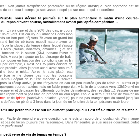
et : Non jamais d’expérience particulière ou de régime drastique. Mon approche est de
 de tout, tout le temps, je suis assez sceptique sur tout ce qui est extrême.
: Peux-tu nous décrire ta journée sur le plan alimentaire le matin d’une course-
du repas d’avant course, ravitaillement avant/ pdt/ après compétition…
et : En principe et dans 90% des cas, je cours
 10h et vers 12h car il y a 2 manches dans mon
nds un bon petit déj vers 7h avec un grand bol
grand bol de céréales muesli nature avec un
t (soja la plupart du temps) dans lequel j’ajoute
its secs (raisins, noisettes, amandes…) et des
en fonction de la saison (Kiwi, banane l’hiver et
’été). A cela je rajoute un jus d’orange de frais.
 composer en fonction des conditions car au fin
l par exemple, il n’est pas toujours évident de
ons produits, alors je peux aussi avoir recours à
rtine beurre miel… Après je suis plutôt eau
re (car je ne digère pas trop les boissons
jusqu’au départ de la 1ère manche. A l’arrivée
rès la récup active, je me réhydrate en eau un peu sucrée (jus de raisin ou autre) et je
uelques sucres rapides mais en faible proportion. A la fin de la course vers 13h30 environ
récupérer et de passer les différents contrôles de matériels, des résultats…), j’essaie de me
ner rapidement si possible en prenant un vrai repas chaud. A défaut j’essaie de trouver un
ines
et de
lipides
(sandwich, salades, yaourt) pour ne pas manger que du sucré jusqu’au
urs de l’eau en général 3 litres dans la journée en fonction de la température extérieure.
As-tu une petite faiblesse sur un aliment pour lequel il t’est très difficile de résister ?
t : Facile de répondre à cette question car je suis un accro de chocolat noir. J’en mange
s et pas de façon toujours très raisonnable. Dans l’ensemble, je suis assez gourmand, plutôt
et plutôt sucré.
 Un petit verre de vin de temps en temps ?