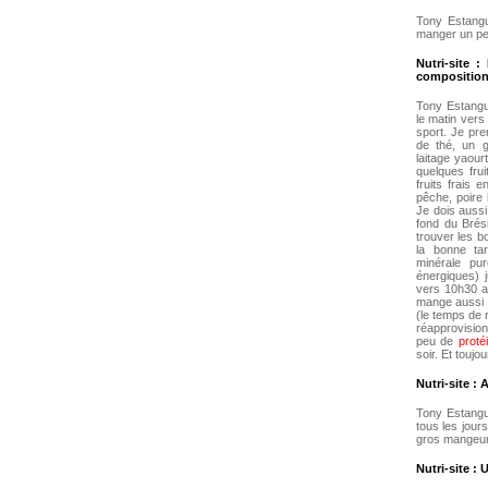
Tony Estangu
manger un peu
Nutri-site 
composition 
Tony Estangu
le matin vers
sport. Je pre
de thé, un 
laitage yaour
quelques fru
fruits frais 
pêche, poire l
Je dois aussi
fond du Brési
trouver les b
la bonne ta
minérale pu
énergiques) 
vers 10h30 ap
mange aussi q
(le temps de 
réapprovision
peu de
proté
soir. Et toujo
Nutri-site : 
Tony Estangue
tous les jour
gros mangeur 
Nutri-site :