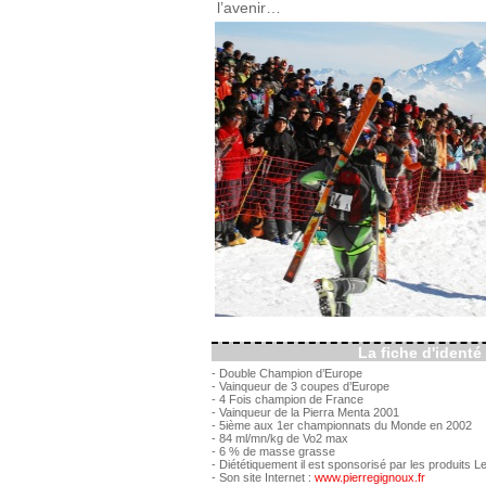
l’avenir…
La fiche d'identé
- Double Champion d’Europe
- Vainqueur de 3 coupes d’Europe
- 4 Fois champion de France
- Vainqueur de la Pierra Menta 2001
- 5ième aux 1er championnats du Monde en 2002
- 84 ml/mn/kg de Vo2 max
- 6 % de masse grasse
- Diététiquement il est sponsorisé par les produits L
- Son site Internet :
www.pierregignoux.fr