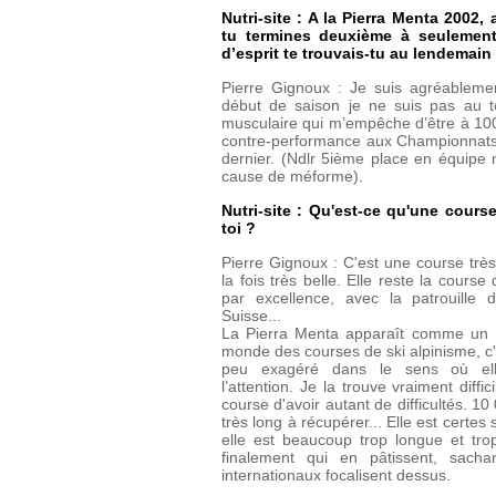
Nutri-site : A la Pierra Menta 2002
tu termines deuxième à seulement
d’esprit te trouvais-tu au lendemain
Pierre Gignoux : Je suis agréablemen
début de saison je ne suis pas au t
musculaire qui m’empêche d’être à 100
contre-performance aux Championnats
dernier. (Ndlr 5ième place en équipe 
cause de méforme).
Nutri-site : Qu'est-ce qu'une cour
toi ?
Pierre Gignoux : C'est une course très 
la fois très belle. Elle reste la course
par excellence, avec la patrouille 
Suisse...
La Pierra Menta apparaît comme un 
monde des courses de ski alpinisme, c'
peu exagéré dans le sens où ell
l’attention. Je la trouve vraiment diffi
course d'avoir autant de difficultés. 1
très long à récupérer... Elle est certe
elle est beaucoup trop longue et trop
finalement qui en pâtissent, sacha
internationaux focalisent dessus.