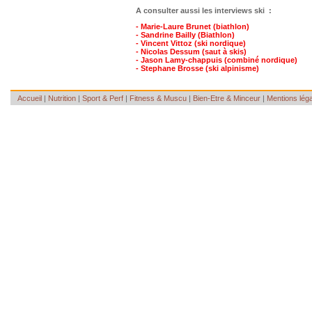
A consulter aussi les interviews ski :
- Marie-Laure Brunet
(biathlon)
- Sandrine Bailly (Biathlon)
- Vincent Vittoz (ski nordique)
- Nicolas Dessum (saut à skis)
- Jason Lamy-chappuis (combiné nordique)
- Stephane Brosse (ski alpinisme)
Accueil
|
Nutrition
|
Sport & Perf
|
Fitness & Muscu
|
Bien-Etre & Minceur
|
Mentions lég