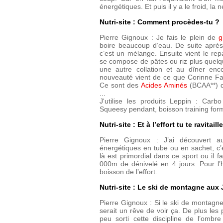
énergétiques. Et puis il y a le froid, la n
Nutri-site : Comment procèdes-tu ?
Pierre Gignoux : Je fais le plein de
g
boire beaucoup d’eau. De suite après 
c’est un mélange. Ensuite vient le re
se compose de pâtes ou riz plus quelq
une autre collation et au dîner enc
nouveauté vient de ce que Corinne Fav
Ce sont des
Acides Aminés
(BCAA**) q
...
J'utilise les produits Leppin : Car
Squeesy pendant, boisson training for
Nutri-site : Et à l’effort tu te ravita
Pierre Gignoux : J’ai découvert au
énergétiques en tube ou en sachet, c’e
là est primordial dans ce sport ou il fa
000m de dénivelé en 4 jours. Pour l’
boisson de l’effort.
Nutri-site : Le ski de montagne aux 
Pierre Gignoux : Si le ski de montagn
serait un rêve de voir ça. De plus l
peu sorti cette discipline de l’ombr