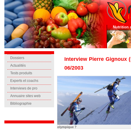
Nutrition 
Dossiers
Interview Pierre Gignoux (
Actualités
06/2003
Tests produits
Experts et coachs
Interviews de pro
Annuaire sites web
Bibliographie
olympique ?