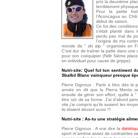
pris la deuxième plac
terriblement physiqu
Pour la petite hist
l’Aconcagua au Chil
début de saison.
Ce fut des conditions
s’était planté dans 
perdu pas mal de poi
l’origine de ma con
monde de " ski alp " organisés en Fr
C’est dur de traîner la patte dans une d
pour son coéquipier (Ndlr 5ième place 
en individuel pour cause de grippe).
Nutri-site: Quel fut ton sentiment 
Sbalbi/ Blanc vainqueur presque épo
Pierre Gignoux : Partir à bloc dés le 
année on dit que la Pierra Menta se 
ensuite de gérer son effort, quitte à " 
être sûr de sa forme. J’ai d’abord pe
vite j’ai compris qu’ils avaient les moy
ils étaient devant aussi !!!
Nutri-site : As-tu une stratégie alime
Pierre Gignoux : A vrai dire la
diététiq
sport m’amène assez de contraintes sa