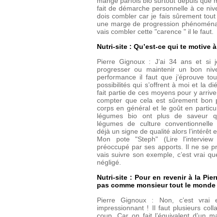
mange parfois bio surtout depuis que m
fait de démarche personnelle à ce ni
dois combler car je fais sûrement tout l
une marge de progression phénoménale 
vais combler cette "carence " il le faut.
Nutri-site : Qu’est-ce qui te motive 
Pierre Gignoux : J’ai 34 ans et si 
progresser ou maintenir un bon ni
performance il faut que j’éprouve tou
possibilités qui s’offrent à moi et la di
fait partie de ces moyens pour y arrive
compter que cela est sûrement bon 
corps en général et le goût en particul
légumes bio ont plus de saveur q
légumes de culture conventionnelle 
déjà un signe de qualité alors l’intérêt 
Mon pote "Steph" (Lire l'intervi
préoccupé par ses apports. Il ne se pre
vais suivre son exemple, c’est vrai qu
négligé.
Nutri-site : Pour en revenir à la P
pas comme monsieur tout le monde d
Pierre Gignoux : Non, c’est vrai e
impressionnant ! Il faut plusieurs col
coup. Car on fait l’équivalent d’un