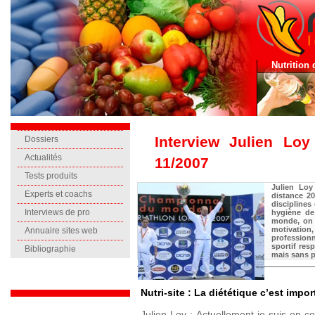
Nutrition 
Interview Julien Loy 
Dossiers
Actualités
11/2007
Tests produits
Julien Loy
Experts et coachs
distance 20
disciplines
Interviews de pro
hygiène de
monde, on l
motivation,
Annuaire sites web
professionn
sportif resp
Bibliographie
mais sans pr
Nutri-site : La diététique c’est impor
Julien Loy : Actuellement je suis en c