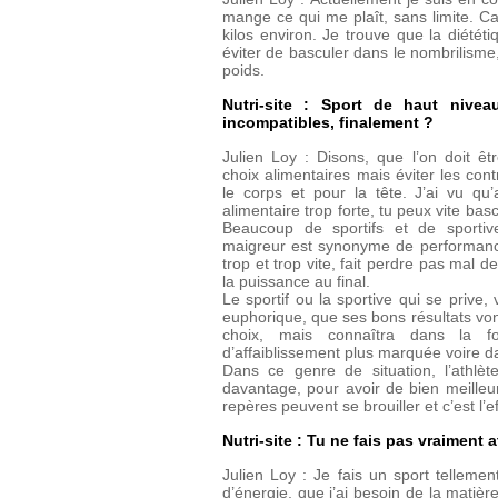
mange ce qui me plaît, sans limite. Ca 
kilos environ. Je trouve que la diétét
éviter de basculer dans le nombrilism
poids.
Nutri-site : Sport de haut nive
incompatibles, finalement ?
Julien Loy : Disons, que l’on doit ê
choix alimentaires mais éviter les con
le corps et pour la tête. J’ai vu qu
alimentaire trop forte, tu peux vite bas
Beaucoup de sportifs et de sportiv
maigreur est synonyme de performance
trop et trop vite, fait perdre pas mal 
la puissance au final.
Le sportif ou la sportive qui se prive,
euphorique, que ses bons résultats von
choix, mais connaîtra dans la f
d’affaiblissement plus marquée voire 
Dans ce genre de situation, l’athlè
davantage, pour avoir de bien meilleu
repères peuvent se brouiller et c’est l’e
Nutri-site : Tu ne fais pas vraiment 
Julien Loy : Je fais un sport tellem
d’énergie, que j’ai besoin de la matière