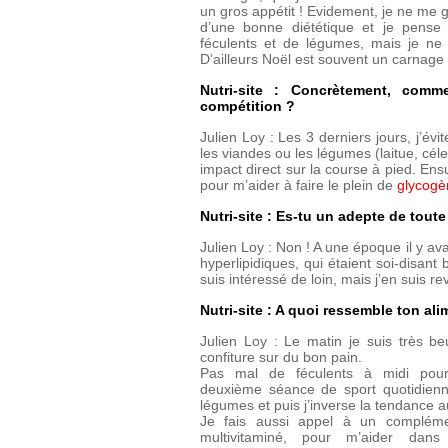
un gros appétit ! Evidement, je ne me
d’une bonne diététique et je pense
féculents et de légumes, mais je ne
D’ailleurs Noël est souvent un carnage 
Nutri-site : Concrètement, comm
compétition ?
Julien Loy : Les 3 derniers jours, j’évi
les viandes ou les légumes (laitue, cél
impact direct sur la course à pied. Ens
pour m’aider à faire le plein de
glycogè
Nutri-site : Es-tu un adepte de toute
Julien Loy : Non ! A une époque il y a
hyperlipidiques, qui étaient soi-disan
suis intéressé de loin, mais j’en suis r
Nutri-site : A quoi ressemble ton al
Julien Loy : Le matin je suis très be
confiture sur du bon pain.
Pas mal de féculents à midi pour
deuxième séance de sport quotidien
légumes et puis j’inverse la tendance a
Je fais aussi appel à un compléme
multivitaminé, pour m’aider dans