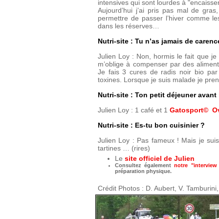
intensives qui sont lourdes à "encaisser
Aujourd’hui j’ai pris pas mal de gra
permettre de passer l’hiver comme le
dans les réserves…
Nutri-site : Tu n’as jamais de carenc
Julien Loy : Non, hormis le fait que
m’oblige à compenser par des aliment
Je fais 3 cures de radis noir bio par
toxines. Lorsque je suis malade je pren
Nutri-site : Ton petit déjeuner avant
Julien Loy : 1 café et 1
Gatosport©
Ov
Nutri-site : Es-tu bon cuisinier ?
Julien Loy : Pas fameux ! Mais je suis
tartines … (rires)
Le
site officiel de Julien
Consultez également
notre "interview
préparation physique.
Crédit Photos : D. Aubert, V. Tamburini,