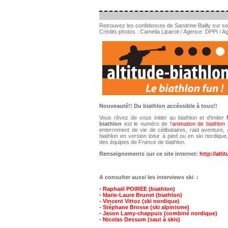
Retrouvez les confidences de Sandrine Bailly sur so
Crédits photos : Camelia Liparoti / Agence DPPI /
Nouveauté!! Du biathlon accéssible à tous!!
Vous rêvez de vous initier au biathlon et d'imiter
biathlon
est le numéro de l'
animation de biathlon
e
enterrement de vie de célibataires, raid aventure, a
biathlon en version loisir à pied ou en ski nordiq
des équipes de France de biathlon.
Renseignements sur ce site internet:
http://alt
A consulter aussi les interviews ski :
- Raphaël POIREE (biathlon)
- Marie-Laure Brunet
(biathlon)
- Vincent Vittoz (ski nordique)
- Stéphane Brosse (ski alpinisme)
- Jason Lamy-chappuis (combiné nordique)
- Nicolas Dessum (saut à skis)