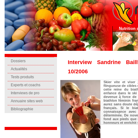
Nutrition 
Dossiers
Interview Sandrine Baill
Actualités
10/2006
Tests produits
Skier vite et viser 
Experts et coachs
flingueuse de cibles 
cette reine du bia
Interviews de pro
enfance dans le ski
devenue à force de t
biathlon féminin fra
Annuaire sites web
aurez sans doute déj
français. Si le bi
Bibliographie
connaissance avec 
déterminée. De nove
fond aux pieds que c
honneurs et enrichit