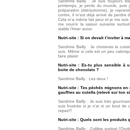
Sandrine Bailly : Je suis toujours 
printemps, je perds du muscle, puis
préparation (été/automne), je repren
contre, il m’est déjà arrivé de perdre d
Cela m’a même fait peur et je me suis 
me nourrir la saison suivante surtou
stable l’hiver aussi.
Nutri-site : Si on devait t’inviter à 
Sandrine Bailly : Je choisirais la cui
suis. Même si cela est un peu calorique
faire plaisir.
Nutri-site : Es-tu plus sensible à
boite de chocolats ?
Sandrine Bailly : Les deux !
Nutri-site : Tes péchés mignons en d
gauffres au nutella (relevé sur ton si
Sandrine Bailly : Je suis très gourman
suis frustrée si je n’ai ni un bout de 
repas!!!
Nutri-site : Quels sont les produits 
Sandrine Bailly : J’utilise surtout l’Ox