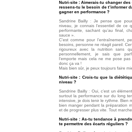
Nutri-site : Aimerais-tu changer des
ressens-tu le besoin de t’informer d
gagner en performance ?
Sandrine Bailly : Je pense que po
niveau, je connais l’essentiel de ce qu
performante, sachant qu’au final, ch
sauce ».
C’est comme pour l’entraînement, p
besoins, personne ne réagit pareil. Cert
rigoureux avec la nutrition sans q
personnellement, je sais que par
l’emporte mais cela ne me pose pas
donc ça va !
Mais bien sûr, je peux toujours faire mi
Nutri-site : Crois-tu que la diététi
niveau ?
Sandrine Bailly : Oui, c’est un éléme
surtout la performance sur du long te
intensive, je dois tenir le rythme. Bi
bien manger pendant la préparation 
et de progresser plus vite. Tout marche
Nutri-site : As-tu tendance à prend
te permettre des écarts réguliers ?