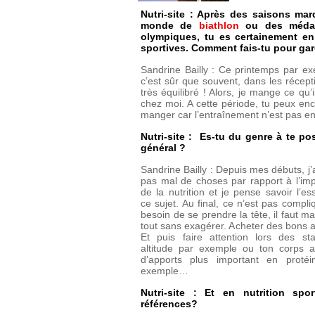
Nutri-site : Après des saisons ma
monde de
biathlon
ou des médai
olympiques, tu es certainement en p
sportives. Comment fais-tu pour gard
Sandrine Bailly : Ce printemps par exe
c’est sûr que souvent, dans les récept
très équilibré ! Alors, je mange ce qu
chez moi. A cette période, tu peux en
manger car l’entraînement n’est pas enc
Nutri-site : Es-tu du genre à te po
général ?
Sandrine Bailly : Depuis mes débuts, j’
pas mal de choses par rapport à l’im
de la nutrition et je pense savoir l’es
ce sujet. Au final, ce n’est pas compli
besoin de se prendre la tête, il faut m
tout sans exagérer. Acheter des bons a
Et puis faire attention lors des s
altitude par exemple ou ton corps 
d’apports plus important en protéi
exemple…
Nutri-site : Et en nutrition spor
références?