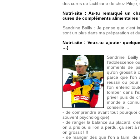
des cures de lactibiane de chez Pileje, 
Nutri-site : As-tu remarqué un c
cures de compléments alimentaires 
Sandrine Bailly : Je pense que c’est i
sont un plus dans ma préparation et dura
Nutri-site : Veux-tu ajouter quelqu
…)
Sandrine Bailly
l’adolescence o
moments de psy
qu’on grossit à 
parce que l’on a
réussir ou pour
l’on entend tout
tomber dans l’
priver puis de c
monde a connu 
conseille ...
- de comprendre avant tout pourquoi o
souvent psychologique)
- de ranger la balance au placard, c’es
on a pris ou si l’on a perdu, ça sert à 
on grossit !!!!
- de manger dès que l’on a faim, de s