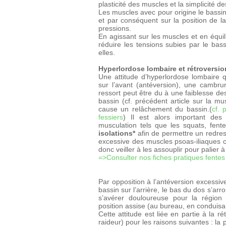
plasticité des muscles et la simplicité d
Les muscles avec pour origine le bassin 
et par conséquent sur la position de la
pressions.
En agissant sur les muscles et en équili
réduire les tensions subies par le bass
elles.
Hyperlordose lombaire et rétroversio
Une attitude d’hyperlordose lombaire 
sur l’avant (antéversion), une cambru
ressort peut être du à une faiblesse des
bassin (cf. précédent article sur la mu
cause un relâchement du bassin.(
cf. 
fessiers
) Il est alors important des 
musculation tels que les squats, fent
isolations*
afin de permettre un redre
excessive des muscles psoas-iliaques co
donc veiller à les assouplir pour palier à
=>Consulter nos fiches pratiques fentes
Par opposition à l’antéversion excessive
bassin sur l’arrière, le bas du dos s’arr
s’avérer douloureuse pour la région
position assise (au bureau, en conduisant
Cette attitude est liée en partie à la r
raideur) pour les raisons suivantes : la 