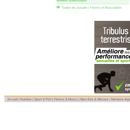
devient scientifique
Toutes les actualit s Fitness et Musculation
Accueil
|
Nutrition
|
Sport & Perf
|
Fitness & Muscu
|
Bien-Etre & Minceur
|
Mentions lég