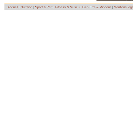
Accueil
|
Nutrition
|
Sport & Perf
|
Fitness & Muscu
|
Bien-Etre & Minceur
|
Mentions lég