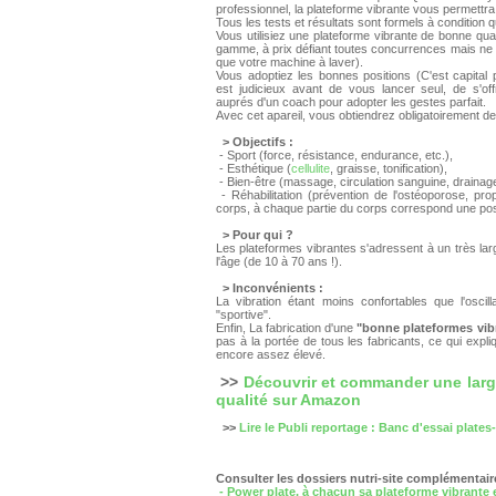
professionnel, la plateforme vibrante vous permettra 
Tous les tests et résultats sont formels à condition q
Vous utilisiez une plateforme vibrante de bonne qua
gamme, à prix défiant toutes concurrences mais ne p
que votre machine à laver).
Vous adoptiez les bonnes positions (C'est capital po
est judicieux avant de vous lancer seul, de s'offr
auprés d'un coach pour adopter les gestes parfait.
Avec cet apareil, vous obtiendrez obligatoirement d
> Objectifs :
- Sport (force, résistance, endurance, etc.),
- Esthétique (
cellulite
, graisse, tonification),
- Bien-être (massage, circulation sanguine, drainag
- Réhabilitation (prévention de l'ostéoporose, pro
corps, à chaque partie du corps correspond une pos
> Pour qui ?
Les plateformes vibrantes s'adressent à un très larg
l'âge (de 10 à 70 ans !).
> Inconvénients :
La vibration étant moins confortables que l'oscil
"sportive".
Enfin, La fabrication d'une
"bonne plateformes vib
pas à la portée de tous les fabricants, ce qui expl
encore assez élevé.
>>
Découvrir et commander une larg
qualité sur Amazon
>>
Lire le Publi reportage : Banc d'essai plat
Consulter les dossiers nutri-site complémentair
- Power plate, à chacun sa plateforme vibrante e