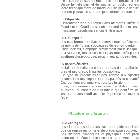
L'oscillation est sans conteste plus confortable d'utili
De ce fait, elle permet de toucher un public recherc
facile techniquement de fabriquer une plaque oscilla
que l'on puisse trouver des plateformes oscillantes 
> Objectifs :
Clairement ciblés au niveau des membres inférieurs
Plateformes Oscillantes sont essentiellement est
(massage, circulation sanguine, drainage).
> Pour qui ?
Les plateformes oscillantes conviennent parfaitem
de moins de 45 ans soucieuses de leur silhouette.
L'âge indicatif, s'explique simplement par le fait qu
à la vibration, l'oscillation n'est pas conseillée pou
souffrant d'ostéoporose, notamment au niveau des
> Inconvénients :
Le fait que l'oscillation ne permet pas de travailler l
bras et pectoraux, limite les possibilités.
Ce type de produit n'est pas adapté aux sportifs
soucieux de développer leurs capacités et efficacit
Ces derniers s'orienteront vers la vibration.
Enfin, contrairement à la vibration, l'oscillation cr
au niveau du bassin de l'utilisateur, qui peut être d
les personnes souffrant d'ostéoporose ou étant s
l'être.
Plateforme vibrante
:
> Avantages :
Les plateformes vibrantes, se sont rapidement im
outil de remise en forme et de préparation sportive.
Les bienfaits biologiques et physiques sont pr
nombreuses études scientifiques. Que vous soyez