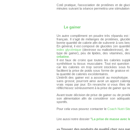
Coté pratique, l’association de protéines et de glu
minutes suivant la séance permettra une stimulatio
Le gainer
Un autre complément en poudre très répandu est le
français. Il s’agit de mélanges de protéines, glucides
bonne quantité de calorie afin de subvenir à ses be
En général, il est composé de glucides (en quantité
index glycémique
(dextrose ou maltodextrose), de p
type de gainer), peu de lipides, des vitamines, de
créatine
.
Il est faux de croire que toutes les calories suppl
synthétiser tu tissus musculaire. Tout est question
car les calories en trop seront stockées sous f
facilitent la prise de poids sous forme de graisse e
la quantité de calories excédentaires.
L’intérêt des gainer est a associé au morphotyp
sans grossir, pourront ainsi avoir un apport calori
vrais repas par jour. En revanche si vous êtes d
réfléchissez sérieusement à la prise de gainer qui n
Avant toute décision de prise de gainer ou de protéin
son alimentation afin de considérer son adéquati
sportifs.
Pour cela vous pouvez contacter le
Coach Nutri-Sit
Lire aussi notre dossier "
La prise de masse avec l
=> Trouvez des produits de qualité chez nos par