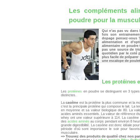
Les compléments ali
poudre pour la muscul
Qui n’as pas vu dans l
fois son entrainemen
dopage pensez-vous 
alimentation et d’op
alimentaire en poudre 
pas une source de tric
quotidien par le coté p
plus facile de prépare
une escalope de poulet
Les protéines e
Les
protéines
en poudre se distinguent en 3 types
distinctes.
La
caséine
est la protéine la plus commune et la m
c’est la principale protéine qui compose le lait. La
en moyenne et sa valeur biologique de 80. La vale
acides aminés essentiels. La valeur de référence étan
whey ont une valeur supérieure à 114. La caséine se
des
acides aminés
au corps pendant environ 8 heures
grande digestibilité. La caséine est donc idéale pou
période d’où sont importance le soir pour favori
musculaire.
=> Trouvez des produits de qualité chez nos par
-
Chez Anastore :
La
whey protein
"Max Defini