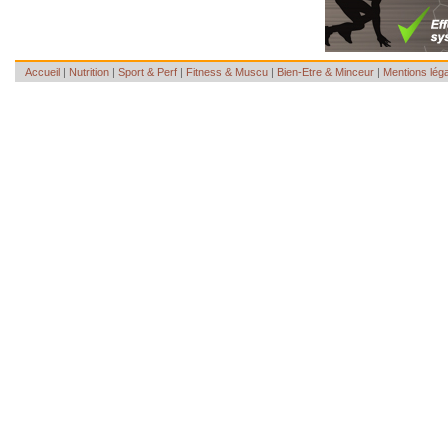
Accueil
|
Nutrition
|
Sport & Perf
|
Fitness & Muscu
|
Bien-Etre & Minceur
|
Mentions lég