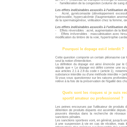
- l'amélioration de la congestion (volume de sang 
Les effets indésirables associés à l’utilisation d
- Acné, gynécomastie (développement excessif 
hydrosodée, hypercalcémie (l'augmentation anormale
de la spermatogénèse, virilisation chez la femme, 
Les effets indésirables associés à l’utilisation 
- Effets réversibles : acné, augmentation de la libi
- Effets irréversibles : masculinisation avec hirs
modification du timbre de la voie, hypertrophie card
Pourquoi le dopage est-il interdit ?
Cette question comporte un certain pléonasme car le 
seul la notion d'interdiction.
La définition du dopage est ainsi énoncée par le
stipule que « Le dopage est défini comme une ou p
aux articles 2.1 à 2.8 du code » (article 1), notam
substance interdite ou d’une méthode interdite » (arti
Si vous vous questionnez sur les raisons profondes d
relève à la fois de la préservation de l'égalité des ch
Quels sont les risques si je suis r
sportif amateur ou professionnel ?
Les peines encourues par l'utilisateur de produits 
détention de produits dopants est assimilée depuis p
pouvoirs étendus dans la recherche de réseaux
sanctions pénales.
Les sanctions sportives vont, en général, jusqu'à u
à une suspension à vie en cas de récidive, mais i