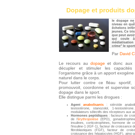
Dopage et produits d
le dopage ne
niveau en quêt
échelons infé
jeunes. Ce tris
que peut avoir 
qui coule à
médiatisation
crime" le spor
Par
David C
Le recours au
dopage
et donc aux
décupler et stimuler les capacités
l’organisme grâce à un apport exogène 
naturel dans le corps.
Pour lutter contre ce fléau sportif
promouvoit, coordonne et supervise sou
dopage dans le sport.
Elle distingue parmi les drogues :
Agent
anabolisants
: stéroïde anaboli
testostérone, stanozolol, 1-testostéro
modulateurs sélectifs des récepteurs aux and
Hormones peptidiques
: facteurs de cro
de l’
érythropoïèse
(EPO), gonadotrophine
insulines, corticotrophines, hormone de 
l’insuline-1 (IGF-1), facteur de croissance
fibroblastiques (FGF), facteur de croi
croissance des hépatocytes (HGF), ainsi qu