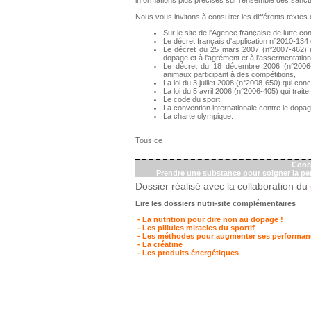
informations plus précises sur l'ensemble des sanctio
Nous vous invitons à consulter les différents textes de
Sur le site de l'Agence française de lutte c
Le décret français d'application n°2010-134
Le décret du 25 mars 2007 (n°2007-462) rel
dopage et à l'agrément et à l'assermentati
Le décret du 18 décembre 2006 (n°2006-
animaux participant à des compétitions,
La loi du 3 juillet 2008 (n°2008-650) qui conc
La loi du 5 avril 2006 (n°2006-405) qui traite
Le code du sport,
La convention internationale contre le dop
La charte olympique.
Tous ce
Conc
Prendre une substance pour soigner la p
Dossier réalisé avec la collaboration du
Lire les dossiers nutri-site complémentaires
- La nutrition pour dire non au dopage !
- Les pillules miracles du sportif
- Les méthodes pour augmenter ses performance
- La créatine
- Les produits énergétiques