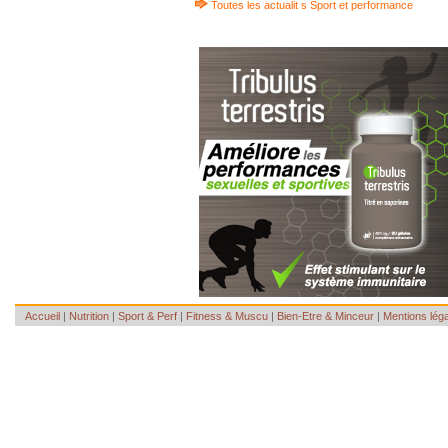
Toutes les actualit s Sport et performance
Accueil
|
Nutrition
|
Sport & Perf
|
Fitness & Muscu
|
Bien-Etre & Minceur
|
Mentions lég