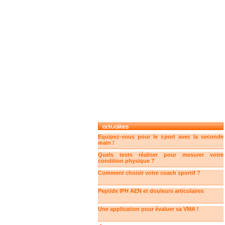
Equipez-vous pour le sport avec la seconde
main !
Quels tests réaliser pour mesurer votre
condition physique ?
Comment choisir votre coach sportif ?
Peptide IPH AEN et douleurs articulaires
Une application pour évaluer sa VMA !