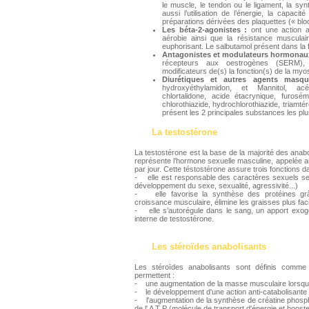
le muscle, le tendon ou le ligament, la syn
aussi l’utilisation de l’énergie, la capac
préparations dérivées des plaquettes (« blo
Les béta-2-agonistes :
ont une action a
aérobie ainsi que la résistance musculair
euphorisant. Le salbutamol présent dans la 
Antagonistes et modulateurs hormonau
récepteurs aux oestrogènes (SERM), a
modificateurs de(s) la fonction(s) de la myos
Diurétiques et autres agents masqu
hydroxyéthylamidon, et Mannitol, acé
chlortalidone, acide étacrynique, furosé
chlorothiazide, hydrochlorothiazide, triamté
présent les 2 principales substances les plu
La testostérone
La testostérone est la base de la majorité des anab
représente l’hormone sexuelle masculine, appelée a
par jour. Cette téstostérone assure trois fonctions d
- elle est responsable des caractères sexuels sec
développement du sexe, sexualité, agressivité...)
- elle favorise la synthèse des protéines grâ
croissance musculaire, élimine les graisses plus fac
- elle s’autorégule dans le sang, un apport exogèn
interne de testostérone.
Les stéroïdes anabolisants
Les stéroïdes anabolisants sont définis comme 
permettent :
- une augmentation de la masse musculaire lorsqu’i
- le développement d'une action anti-catabolisante
- l'augmentation de la synthèse de créatine phosp
de l' A T P (molécule de transport d'énergie et boost