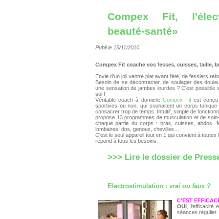
Compex Fit, l'élec
beauté-santé»
Publi le 15/11/2010
Compex Fit coache vos fesses, cuisses, taille, b
Envie d'un joli ventre plat avant l'été, de fessiers r
Besoin de se décontracter, de soulager des doule
une sensation de jambes lourdes ? C'est possible 
soi !
Véritable coach à domicile
Compex Fit
est conçu
sportives ou non, qui souhaitent un corps tonique
consacrer trop de temps. Intuitif, simple de fonctio
propose 13 programmes de musculation et de soin-
chaque partie du corps : bras, cuisses, abdos, fe
lombaires, dos, genoux, chevilles…
C'est le seul appareil tout en 1 qui convient à toutes
répond à tous les besoins.
>>> Lire le dossier de Pres
Electrostimulation :
vrai ou faux ?
C'EST EFFICAC
OUI
, l'efficacit
séances régulier.