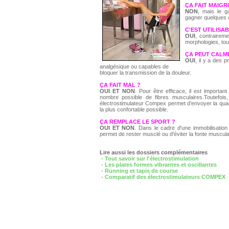
ÇA FAIT MAIGRI
NON
, mais le g
gagner quelques c
C'EST UTILISA
OUI
, contrairem
morphologies, tout
ÇA PEUT CALM
OUI
, il y a des 
analgésique ou capables de
bloquer la transmission de la douleur.
ÇA FAIT MAL ?
OUI ET NON
. Pour être efficace, il est importan
nombre possible de fibres musculaires.Toutefois,
électrostimulateur Compex permet d’envoyer la quanti
la plus confortable possible.
ÇA REMPLACE LE SPORT ?
OUI ET NON
. Dans le cadre d'une immobilisation
permet de rester musclé ou d'éviter la fonte muscula
Lire aussi les dossiers complémentaires
- Tout savoir sur l'électrostimulation
- Les plates formes vibrantes et oscillantes
- Running et tapis de course
- Comparatif des électrostimulateurs COMPEX