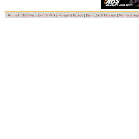
Accueil
|
Nutrition
|
Sport & Perf
|
Fitness & Muscu
|
Bien-Etre & Minceur
|
Mentions lég