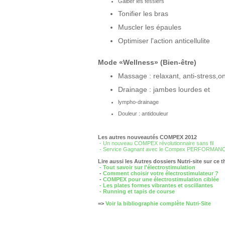
Galber les fessiers
Tonifier les bras
Muscler les épaules
Optimiser l'action anticellulite
Mode «Wellness» (Bien-être)
Massage : relaxant, anti-stress,o
Drainage : jambes lourdes et
lympho-drainage
Douleur : antidouleur
Les autres nouveautés COMPEX 2012
- Un nouveau COMPEX révolutionnaire sans fil
- Service Gagnant avec le Compex PERFORMAN
Lire aussi les Autres dossiers Nutri-site sur ce 
- Tout savoir sur l'électrostimulation
-
Comment choisir votre électrostimulateur ?
-
COMPEX pour une électrostimulation ciblée
- Les plates formes vibrantes et oscillantes
- Running et tapis de course
=>
Voir la bibliographie complète Nutri-Site