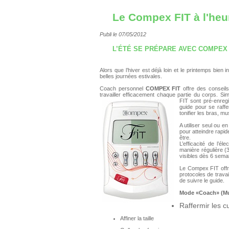
Le Compex FIT à l'heu
Publi le 07/05/2012
L’ÉTÉ SE PRÉPARE AVEC COMPEX
Alors que l’hiver est déjà loin et le printemps bien
belles journées estivales.
Coach personnel
COMPEX FIT
offre des conseils
travailler efficacement chaque partie du corps. Sim
FIT sont pré-enregis
guide pour se raffer
tonifier les bras, mus
A utiliser seul ou en
pour atteindre rapid
être.
L’efficacité de l’él
manière régulière (
visibles dès 6 sema
Le Compex FIT offre
protocoles de travail
de suivre le guide.
Mode «Coach» (Mu
Raffermir les c
Affiner la taille