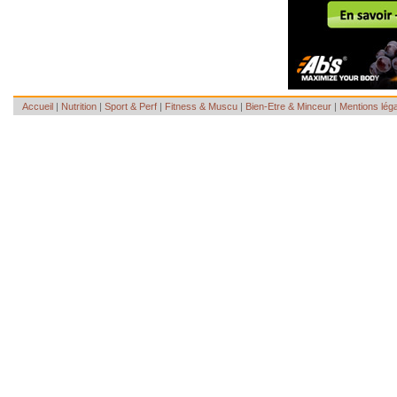
Accueil
|
Nutrition
|
Sport & Perf
|
Fitness & Muscu
|
Bien-Etre & Minceur
|
Mentions lég