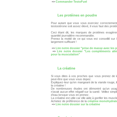
=>
Commander TestoFuel
Les protéines en poudre
Pour autant que vous vous exerciez correctement
testostérone soit assez élevé, il vous faut des proté
Ceci étant dit, les marques de protéines exagère
quantité journalière recommandée.
Prenez la moitié de ce qui vous est conseillé sur 
largement suffisant !
=>
Lire notre dossier "prise de masse avec les 
=>
Lire notre dossier "
Les compléments alim
pour la musculation
"
La créatine
Si vous dites à vos proches que vous prenez de la
peut-être que vous vous dopez.
Expliquez-leur qu’en mangeant de la viande rouge, i
la créatine !
De nombreuses études ont démontré qu’un usage
n’avait aucun effet négatif sur la santé. Veillez si
d’eau lorsque vous en prenez.
La créatine est utile car elle aide à gonfler les muscl
Achetez de préférence de la
créatine monohydrat
=>
Lire notre dossier sur la créatine