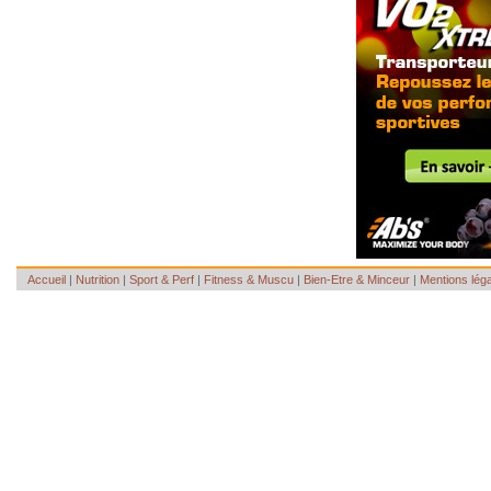
Accueil
|
Nutrition
|
Sport & Perf
|
Fitness & Muscu
|
Bien-Etre & Minceur
|
Mentions lég