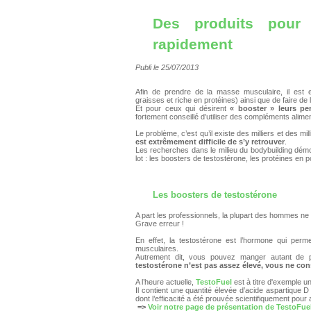
Des produits pour
rapidement
Publi le 25/07/2013
Afin de prendre de la masse musculaire, il est e
graisses et riche en protéines) ainsi que de faire de
Et pour ceux qui désirent
« booster » leurs pe
fortement conseillé d’utiliser des compléments alimen
Le problème, c’est qu’il existe des milliers et des mi
est extrêmement difficile de s’y retrouver
.
Les recherches dans le milieu du bodybuilding démo
lot : les boosters de testostérone, les protéines en p
Les boosters de testostérone
A part les professionnels, la plupart des hommes ne f
Grave erreur !
En effet, la testostérone est l’hormone qui perm
musculaires.
Autrement dit, vous pouvez manger autant de 
testostérone n’est pas assez élevé, vous ne co
A l’heure actuelle,
TestoFuel
est à titre d'exemple u
Il contient une quantité élevée d’acide aspartique D
dont l’efficacité a été prouvée scientifiquement pour
=>
Voir notre page de présentation de TestoFue