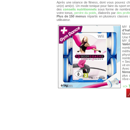
Après une séance de fitness, dont vous pouvez ch
un(e) ami(e). Un mode tonique pour faire du spo
des
conseils nutritionnels
sous forme de nombreu
votre tonus,
perdre du poids
, élaborés par
des profe
Plus de 150 menus
répartis en plusieurs classes 
utilisateur.
MY 
d’hal
Move
Une f
MY B
Valé
nomb
méth
phys
nombr
« Sec
vit en
Ave
Nint
plus 
rêve 
=>