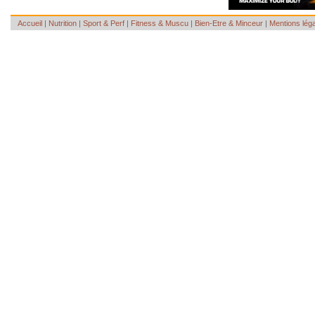
Accueil
|
Nutrition
|
Sport & Perf
|
Fitness & Muscu
|
Bien-Etre & Minceur
|
Mentions lég