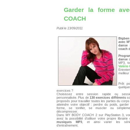
Garder la forme a
COACH
Publi le 13/09/2011
Bigben
avec MY
danse r
coach d
Progra
danse
s
MP3, to
Valérie
Entrete
meilleur
Prêt po
quelque
exercices ?
Choisissez entre session rapide ou sessi
personnalisée. Plus de
130 exercices différents
so
proposés pour travailler toutes les parties du corps
atteindre votre objectif : perdre du poids, garder
forme, se tonifier, se muscler ou simpleme
décompresser.
Dans MY BODY COACH 2 sur PlayStation 3, vo
avez la possibilité d’utiliser votre propre librairie
musiques MP3
, et ainsi varier les séri
d’entraînement.