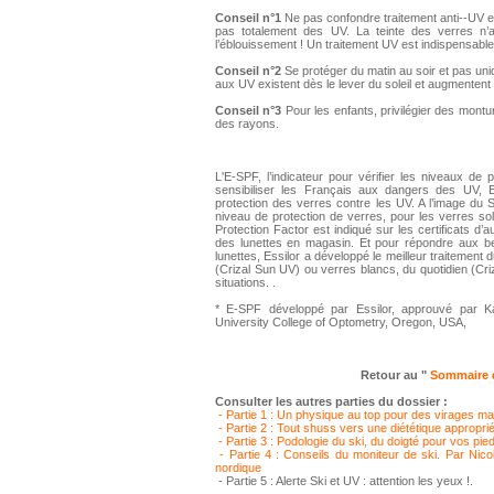
Conseil n°1
Ne pas confondre traitement anti-­‐UV et
pas totalement des UV. La teinte des verres n’a 
l’éblouissement ! Un traitement UV est indispensable
Conseil n°2
Se protéger du matin au soir et pas uniq
aux UV existent dès le lever du soleil et augmentent
Conseil n°3
Pour les enfants, privilégier des montu
des rayons.
L'E-SPF, l’indicateur pour vérifier les niveaux de 
sensibiliser les Français aux dangers des UV, E
protection des verres contre les UV. A l’image du S
niveau de protection de verres, pour les verres sol
Protection Factor est indiqué sur les certificats d’a
des lunettes en magasin. Et pour répondre aux be
lunettes, Essilor a développé le meilleur traitement 
(Crizal Sun UV) ou verres blancs, du quotidien (Cri
situations. .
* E-SPF développé par Essilor, approuvé par K
University College of Optometry, Oregon, USA,
Retour au "
Sommaire d
Consulter les autres parties du dossier :
- Partie 1 : Un physique au top pour des virages maî
- Partie 2 : Tout shuss vers une diététique appropri
- Partie 3 :
Podologie du ski, du doigté pour vos pie
- Partie 4 : Conseils du moniteur de ski. Par Nico
nordique
- Partie 5 : Alerte Ski et UV : attention les yeux !.