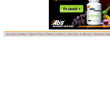
Accueil
|
Nutrition
|
Sport & Perf
|
Fitness & Muscu
|
Bien-Etre & Minceur
|
Mentions lég