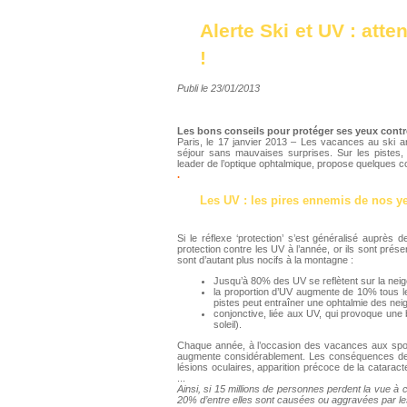
Alerte Ski et UV : atte
!
Publi le 23/01/2013
Les bons conseils pour protéger ses yeux contre
Paris, le 17 janvier 2013 – Les vacances au ski arr
séjour sans mauvaises surprises. Sur les pistes, 
leader de l’optique ophtalmique, propose quelques c
.
Les UV : les pires ennemis de nos y
Si le réflexe ‘protection’ s’est généralisé auprès
protection contre les UV à l’année, or ils sont prés
sont d’autant plus nocifs à la montagne :
Jusqu’à 80% des UV se reflètent sur la neig
la proportion d’UV augmente de 10% tous 
pistes peut entraîner une ophtalmie des ne
conjonctive, liée aux UV, qui provoque une 
soleil).
Chaque année, à l’occasion des vacances aux sport
augmente considérablement. Les conséquences des
lésions oculaires, apparition précoce de la cataract
...
Ainsi, si 15 millions de personnes perdent la vue 
20% d’entre elles sont causées ou aggravées par 