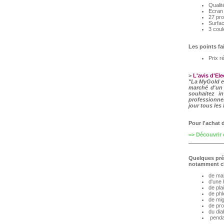
Qualit
Ecran 
27 pro
Surfac
3 coul
Les points fa
Prix r
>
L'avis d'El
"La MyGold e
marché d'un 
souhaitez i
professionne
jour tous les
Pour l'achat
=> Découvrir
Quelques préc
notamment ch
de mal
d'une 
de pla
de phl
de mig
de pro
du dia
penda