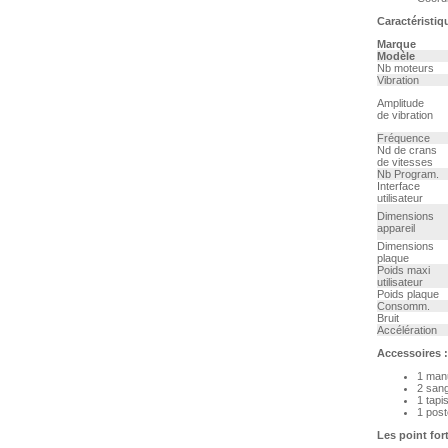
Caractéristiq
Marque
Modèle
Nb moteurs
Vibration
Amplitude
de vibration
Fréquence
Nd de crans
de vitesses
Nb Program.
Interface
utilisateur
Dimensions
appareil
Dimensions
plaque
Poids maxi
utilisateur
Poids plaque
Consomm.
Bruit
Accélération
Accessoires :
1 manu
2 sang
1 tapi
1 post
Les point for