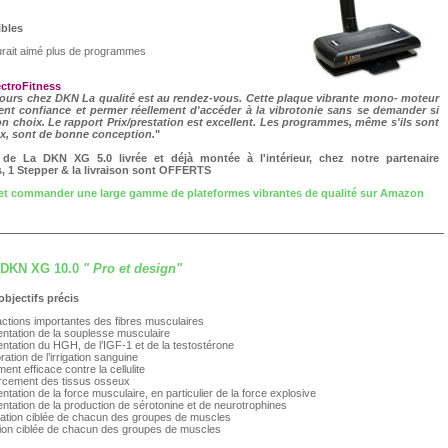
ibles
rait aimé plus de programmes
ectroFitness
urs chez DKN La qualité est au rendez-vous. Cette plaque vibrante mono- moteur
ment confiance et permer réellement d'accéder à la vibrotonie sans se demander si
bon choix. Le rapport Prix/prestation est excellent. Les programmes, même s'ils sont
, sont de bonne conception.
"
 de La DKN XG 5.0 livrée et déjà montée à l'intérieur, chez notre partenaire
s, 1 Stepper & la livraison sont OFFERTS
 et commander une large gamme de plateformes vibrantes de qualité sur Amazon
 DKN XG 10.0
" Pro et design"
objectifs précis
ctions importantes des fibres musculaires
tation de la souplesse musculaire
tation du HGH, de l’IGF-1 et de la testostérone
ration de l’irrigation sanguine
ment efficace contre la cellulite
rcement des tissus osseux
tation de la force musculaire, en particulier de la force explosive
tation de la production de sérotonine et de neurotrophines
cation ciblée de chacun des groupes de muscles
tion ciblée de chacun des groupes de muscles