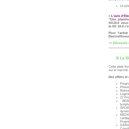
Le prix
>
L'avis d'El
"Une platefor
XG10.0 vous 
la XG 10.0 c'
Pour l'achat
Electrofitne
=> Découvrir
3/ La 
Cette plate-fo
sur le marché
Des effets et
Progr
Phase 
Retour
Logici
27 Pr
BEAUT
lympha
SPORT
dynami
MEDIC
carti
Propri
GERIA
Coordi