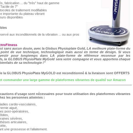
és, fabrication ... du "très" haut de gamme
Tactile de 7"
tocoles de traitement modifiables
e importante du plateau vibrant
eurs disponibles
ibles
éservé aux inconditionnels de la vibration ... ou aux pros
ectroFitness
st sans aucun doute, avec la Globus Physioplate Gold, LA meilleure plate-forme du
point de vue technique, technologique mais aussi en terme de design. Si vous
nvestir pour longtemps dans LA plate-forme de référence reconnue par les
ls, la GLOBUS PhysioPlate MyGold sera votre compagne et vous apportera chaque
 bienfaits de sa technologie !"
 de
la GLOBUS PhysioPlate MyGOLD
est reconditionné
& la livraison sont OFFERTS
 et commander une large gamme de plateformes vibrantes de qualité sur Amazon
autions d'usage sont nécessaires pour toute utilisation des plateformes vibrantes
ez les personnes atteintes :
adies cardio-vasculaires,
hernie aiguë,
ies post-opératoires,
ébites,
raines sévères,
thèses articulaires,
bète,
nt une grossesse et l’allaitement.