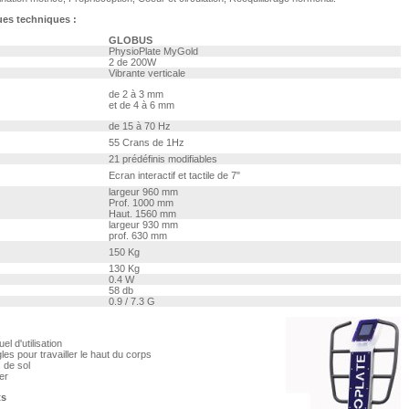
ues techniques :
GLOBUS
PhysioPlate MyGold
2 de 200W
Vibrante verticale
de 2 à 3 mm
et de 4 à 6 mm
de 15 à 70 Hz
55 Crans de 1Hz
21 prédéfinis modifiables
Ecran interactif et tactile de 7"
largeur 960 mm
Prof. 1000 mm
Haut. 1560 mm
largeur 930 mm
prof. 630 mm
150 Kg
130 Kg
0.4 W
58 db
0.9 / 7.3 G
el d'utilisation
les pour travailler le haut du corps
s de sol
er
ts