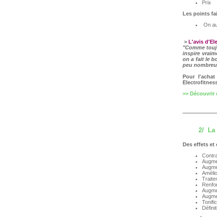
Prix
Les points fa
On au
>
L'avis d'El
"Comme toujo
inspire vrai
on a fait le 
peu nombreux
Pour l'achat
Electrofitnes
=> Découvrir
2/ La
Des effets et 
Contra
Augmen
Augmen
Amélio
Traite
Renfo
Augmen
Augmen
Tonifi
Défini