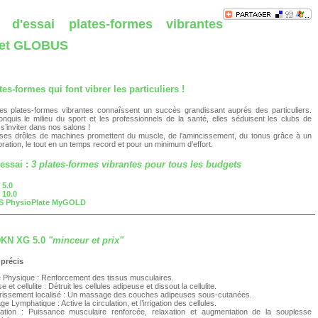
 d'essai plates-formes vibrantes
et GLOBUS
tes-formes qui font vibrer
les particuliers !
es plates-formes vibrantes connaîssent un succès grandissant auprés des particuliers.
nquis le milieu du sport et les professionnels de la santé, elles séduisent les clubs de
 s’inviter dans nos salons !
es drôles de machines promettent du muscle, de l'amincissement, du tonus grâce à un
ration, le tout en un temps record et pour un minimum d’effort.
essai :
3 plates-formes vibrantes pour tous les budgets
 5.0
 10.0
 PhysioPlate MyGOLD
DKN XG 5.0
"minceur et prix"
 précis
 Physique : Renforcement des tissus musculaires.
e et cellulite : Détruit les cellules adipeuse et dissout la cellulite.
rissement localisé : Un massage des couches adipeuses sous-cutanées.
ge Lymphatique : Active la circulation, et l’irrigation des cellules.
ication : Puissance musculaire renforcée, relaxation et augmentation de la souplesse