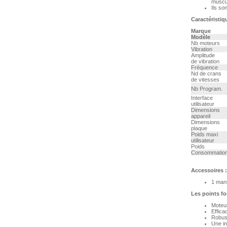
muscul
Ils so
Caractéristiq
Marque
Modèle
Nb moteurs
Vibration
Amplitude
de vibration
Fréquence
Nd de crans
de vitesses
Nb Program.
Interface
utilisateur
Dimensions
appareil
Dimensions
plaque
Poids maxi
utilisateur
Poids
Consommatio
Accessoires :
1 manu
Les points fo
Moteu
Effica
Robust
Une in