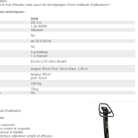
aire.
nt le fruit d'études mais aussi de témoignages d'une multitude d'utilisateurs !
ues techniques :
DKN
XG 5.0
1 de 900W
Vibrante
Nc
de 20 à 50 Hz
Nc
5 prédéfinis
+ 1 manuel
Ecran LCD rétro-élcairé
largeur 85cm Prof. 42cm Haut. 1,40 m
largeur 85cm
prof. 42cm
150 Kg
72kg
n
Nc
el d'utilisation
rts
r puissant
ce contre le surpoids
esse et fiabilité
terface utilisateur simple et efficace