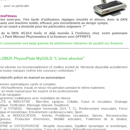
... pour un particulier
ectroFitness
me semi-pro. Très facile d'utilisation, réglages intuitifs et directs. Avec la DKN
avez une machine solide, efficace, peu encombrante au design sympa,
est un coach a domicile pour les particuliers exigeants !"
 de la DKN XG10.0 livrée et déjà montée à l'intérieur, chez notre partenaire
ss, 1 Pack Minceur Phytomedica & la livraison sont OFFERTS
 et commander une large gamme de plateformes vibrantes de qualité sur Amazon
GLOBUS PhysioPlate MyGOLD
"L'arme absolue"
rme vibrante est incontestablement LE meilleur produit de Vibrotonie disponible actuellement
 et toutes marques (même très connues) confondues !
 objectifs précis en manuel ou automatique
ammes automatiques variés et complets
d'échauffement, travail, et retour récupération pendant le même traitement.
 en mode manuel pour les experts et les professionnels
el de navigation
ogrammes multiphases avec modulation de vitesse
E et BIEN-ETRE : Bien-être, Lipolyse, Cellulite, Coeur et circulation, Drainage
tique, Tonification, Massage relaxant, Souplesse.
 et FITNESS : Stimulation hormonale (GH, T, C), Renforcement musculaire, Force
que et isométrique, Entraînement cardiovascu-laire, Sport.
AL et REEDUCATION : Arthrite, Problèmes circulatoire, Varices, Reconstruction
lagineuse, Production d'hormones, Mobilité articulaire, Traitement de la douleur,
oception.
TRIE et OSTEOPOROSE : Atrophie musculaire, Equilibre dynamique et isométrique,
nation motrice, Proprioception, Coeur et circulation, Rééquilibrage hormonal.