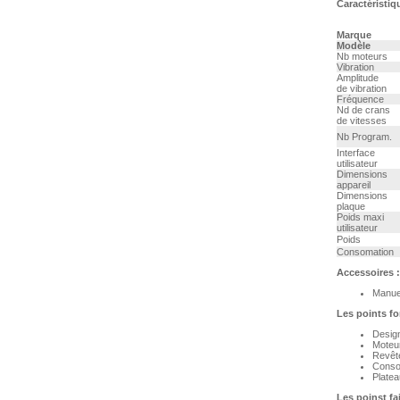
Caractéristiq
Marque
Modèle
Nb moteurs
Vibration
Amplitude
de vibration
Fréquence
Nd de crans
de vitesses
Nb Program.
Interface
utilisateur
Dimensions
appareil
Dimensions
plaque
Poids maxi
utilisateur
Poids
Consomation
Accessoires :
Manuel
Les points for
Design
Moteur
Revêt
Consol
Platea
Les poinst fai