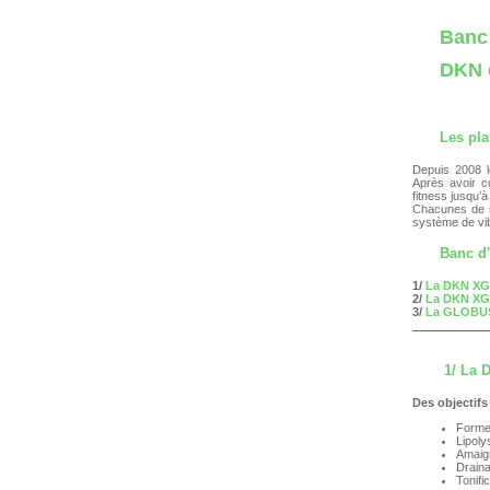
Banc
DKN 
Les
pla
Depuis 2008 l
Après avoir co
fitness jusqu’à
Chacunes de s
système de vib
Banc d'
1/
La DKN XG
2/
La DKN XG
3/
La GLOBUS
1/ La 
Des objectifs
Forme
Lipolys
Amaig
Draina
Tonif