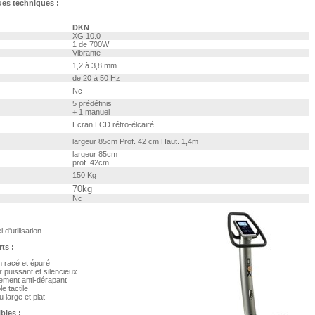
ues techniques :
DKN
XG 10.0
1 de 700W
Vibrante
1,2 à 3,8 mm
de 20 à 50 Hz
Nc
5 prédéfinis
+ 1 manuel
Ecran LCD rétro-élcairé
largeur 85cm Prof. 42 cm Haut. 1,4m
largeur 85cm
prof. 42cm
150 Kg
70kg
Nc
 d'utilisation
ts :
 racé et épuré
 puissant et silencieux
ement anti-dérapant
e tactile
u large et plat
bles :