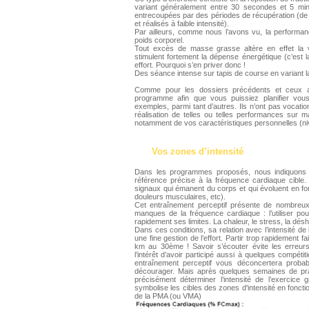
variant généralement entre 30 secondes et 5 mi
entrecoupées par des périodes de récupération (de du
et réalisés à faible intensité).
Par ailleurs, comme nous l’avons vu, la performan
poids corporel.
Tout excès de masse grasse altère en effet la 
stimulent fortement la dépense énergétique (c’est l
effort. Pourquoi s’en priver donc !
Des séance intense sur tapis de course en variant la
Comme pour les dossiers précédents et ceux 
programme afin que vous puissiez planifier vo
exemples, parmi tant d’autres. Ils n’ont pas vocatio
réalisation de telles ou telles performances sur m
notamment de vos caractéristiques personnelles (niv
Vos zones d’intensité
Dans les programmes proposés, nous indiquons s
référence précise à la fréquence cardiaque cible. 
signaux qui émanent du corps et qui évoluent en fonct
douleurs musculaires, etc).
Cet entraînement perceptif présente de nombreu
manques de la fréquence cardiaque : l’utiliser pour
rapidement ses limites. La chaleur, le stress, la déshy
Dans ces conditions, sa relation avec l’intensité de 
une fine gestion de l’effort. Partir trop rapidement 
km au 30ème ! Savoir s’écouter évite les erreur
l’intérêt d’avoir participé aussi à quelques compéti
entraînement perceptif vous déconcertera proba
décourager. Mais après quelques semaines de prat
précisément déterminer l’intensité de l’exercice
symbolise les cibles des zones d'intensité en fonc
de la PMA (ou VMA)