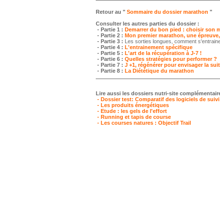
Retour au "
Sommaire du dossier marathon
"
Consulter les autres parties du dossier :
- Partie 1 :
Demarrer du bon pied : choisir son m
-
Partie 2 :
Mon premier marathon, une épreuve, d
-
Partie 3 :
Les sorties longues, comment s'entrai
-
Partie 4 :
L'entrainement spécifique
-
Partie 5 :
L'art de la récupération à J-7 !
- Partie 6 :
Quelles strat
é
gies pour performer ?
-
Partie 7 :
J +1, régénérer pour envisager la sui
- Partie 8 :
La Diététique du marathon
Lire aussi les dossiers nutri-site complémentair
- Dossier test: Comparatif des logiciels de suiv
- Les produits énergétiques
- Etude : les gels de l'effort
- Running et tapis de course
- Les courses natures : Objectif Trail