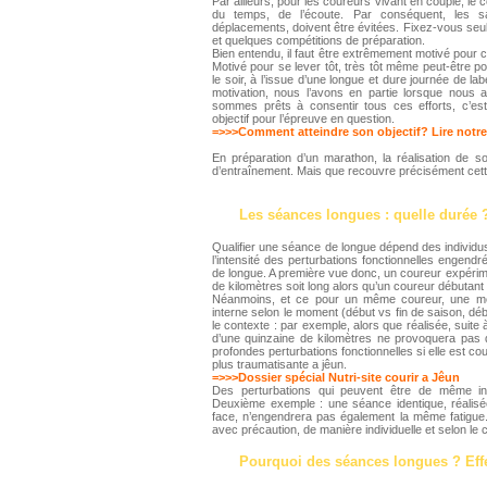
Par ailleurs, pour les coureurs vivant en couple, le co
du temps, de l’écoute. Par conséquent, les sa
déplacements, doivent être évitées. Fixez-vous seu
et quelques compétitions de préparation.
Bien entendu, il faut être extrêmement motivé pour co
Motivé pour se lever tôt, très tôt même peut-être pou
le soir, à l’issue d’une longue et dure journée de l
motivation, nous l’avons en partie lorsque nous
sommes prêts à consentir tous ces efforts, c’est
objectif pour l’épreuve en question.
=>>>Comment atteindre son objectif? Lire notre
En préparation d’un marathon, la réalisation de s
d’entraînement. Mais que recouvre précisément cett
Les séances longues : quelle durée 
Qualifier une séance de longue dépend des individus 
l’intensité des perturbations fonctionnelles engendr
de longue. A première vue donc, un coureur expérim
de kilomètres soit long alors qu’un coureur débutant 
Néanmoins, et ce pour un même coureur, une m
interne selon le moment (début vs fin de saison, déb
le contexte : par exemple, alors que réalisée, suite
d’une quinzaine de kilomètres ne provoquera pas
profondes perturbations fonctionnelles si elle est c
plus traumatisante a jêun.
=>>>Dossier spécial Nutri-site courir a Jêun
Des perturbations qui peuvent être de même inte
Deuxième exemple : une séance identique, réalis
face, n’engendrera pas également la même fatigue.
avec précaution, de manière individuelle et selon le 
Pourquoi des séances longues ? Effe