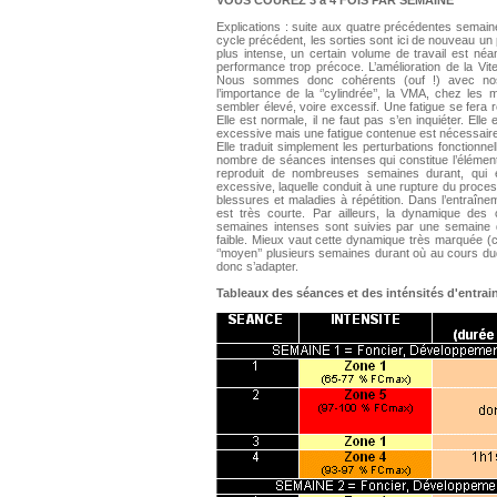
VOUS COUREZ 3 à 4 FOIS PAR SEMAINE
Explications : suite aux quatre précédentes semain
cycle précédent, les sorties sont ici de nouveau un
plus intense, un certain volume de travail est né
performance trop précoce. L’amélioration de la Vit
Nous sommes donc cohérents (ouf !) avec nos 
l’importance de la ‘’cylindrée’’, la VMA, chez le
sembler élevé, voire excessif. Une fatigue se fera 
Elle est normale, il ne faut pas s’en inquiéter. Elle
excessive mais une fatigue contenue est nécessaire
Elle traduit simplement les perturbations fonctionnel
nombre de séances intenses qui constitue l’élémen
reproduit de nombreuses semaines durant, qui es
excessive, laquelle conduit à une rupture du proce
blessures et maladies à répétition. Dans l’entraî
est très courte. Par ailleurs, la dynamique de
semaines intenses sont suivies par une semaine de
faible. Mieux vaut cette dynamique très marquée (
‘’moyen’’ plusieurs semaines durant où au cours du
donc s’adapter.
Tableaux des séances et des inténsités d'entra