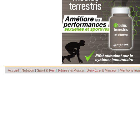
Accueil
|
Nutrition
|
Sport & Perf
|
Fitness & Muscu
|
Bien-Etre & Minceur
|
Mentions lég