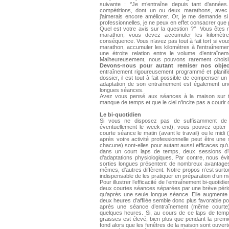
suivante : ‘’Je m’entraîne depuis tant d’année
compétitions, dont un ou deux marathons, avec
j’aimerais encore améliorer. Or, je me demande si j
professionnelles, je ne peux en effet consacrer qu
Quel est votre avis sur la question ?’’ Vous ête
marathon, vous devez accumuler les kilomètres
conséquence. Vous n’avez pas tout à fait tort si vo
marathon, accumuler les kilomètres à l’entraînement 
une étroite relation entre le volume d’entraîne
Malheureusement, nous pouvons rarement choisir 
Devons-nous pour autant remiser nos obje
entraînement rigoureusement programmé et planif
dossier, il est tout à fait possible de compenser un
adaptation de son entraînement est également u
longues séances.
Avez vous pensé aux séances à la maison sur t
manque de temps et que le ciel n'incite pas a courir
Le bi-quotidien
Si vous ne disposez pas de suffisamment de t
éventuellement le week-end), vous pouvez opter p
courte séance le matin (avant le travail) ou le midi
après votre activité professionnelle peut être une 
chacune) sont-elles pour autant aussi efficaces qu’
dans un court laps de temps, deux sessions d’
d’adaptations physiologiques. Par contre, nous évit
sorties longues présentent de nombreux avantages
mêmes, d’autres diffèrent. Notre propos n’est surtout
indispensable de les pratiquer en préparation d’un 
Pour illustrer l’efficacité de l’entraînement bi-quotid
deux courtes séances séparées par une brève périod
qu’après une seule longue séance. Elle augmente en
deux heures d’affilée semble donc plus favorable po
après une séance d’entraînement (même courte
quelques heures. Si, au cours de ce laps de temps
graisses est élevé, bien plus que pendant la prem
fond alors que les fenêtres de la maison sont ouvert