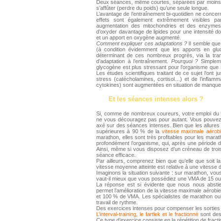
Deux séances, même courtes, séparées par moins de
s’affûter (perdre du poids) qu’une seule longue.
L’avantage de l’entraînement bi-quotidien ne conce
effets sont également extrêmement visibles par a
augmentation des mitochondries et des enzymes o
d’oxyder davantage de lipides pour une intensité d
et un apport en oxygène augmenté.
Comment expliquer ces adaptations ?
Il semble que
(à condition évidemment que les apports en gluci
déterminant de ces nombreux progrès, via la tra
d’adaptation à l’entraînement.
Pourquoi ?
Simpleme
glycogène est plus stressant pour l’organisme que
Les études scientifiques traitant de ce sujet l’ont
stress (catécholamines, cortisol…) et de l’inflamm
cytokines) sont augmentées en situation de man
Et les séances intenses alors ?
Si, comme de nombreux coureurs, votre emploi du 
ne vous découragez pas pour autant. Vous pouvez 
axé sur des séances intenses. Bien que les allures 
supérieures à 90 % de la
vitesse maximale aérob
marathon, elles sont très profitables pour les mar
profondément l’organisme, qui, après une période de
Ainsi, même si vous disposez d’un créneau de trois 
séance efficace.
Par ailleurs, comprenez bien que qu’elle que soit l
vitesse moyenne atteinte est relative à une vitesse 
Imaginons la situation suivante : sur marathon, vo
vaut-il mieux que vous possédiez une VMA de 15 ou
La réponse est si évidente que nous nous abstie
permet l’amélioration de la vitesse maximale aérobie
et 100 % de VMA. Les spécialistes de marathon oubl
travail de rythme.
Des exercices intenses pour compenser les sorties 
L’interval-training, le fartlek et le fractionné
sont des
Ce type d’exercice consiste en la répétition de fracti