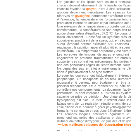
Les glucides et les lipides sont les deux principa
chacun dépend étroitement de l’intensité de l’exe
intensité favorise la
lipolyse
, c’est-à-dire l’utilisati
glucides deviennent majoritaires. Les séances long
réserves en
glycogène
, permettent d’améliorer cette
A l’exercice, la température de l’organisme ten
production interne de chaleur et par l’influence de
Une élévation de la température corporelle qui doi
homéotherme : la température de son corps doit res
autour d’une valeur d’équilibre : 37,2 °C). Le corps
milieu environnant. Il possède un système très ef
sudoripares produisent de la sueur, qui, en s’évapo
sueur évaporé permet d’éliminer 580 kcalories
régulation : la sudation apparaît plus tôt et la sue
en minéraux. La température corporelle y est alors p
Les épreuves de longues distances engendrent 
engendrent de profonds traumatismes structuraux 
supporter ces contraintes mécaniques, les sorties lo
une des principales règles de l’entraînement. Nous t
Ne demandez pas en effet à votre organisme d’êt
habitué préalablement à ce type d’effort !
Lorsque les coureurs font habituellement référence 
périphérique. Or, l’incapacité de soutenir durabl
musculaire, le cerveau peut également en être la c
principal responsable est à rechercher du côté des
contrôlent nos comportements. La dopamine, l’acétyl
primordiale. Ils sont impliqués au niveau du systè
capacité de prise de décision. Une chute de la disp
tryptophane) est ainsi un facteur limitant dans 
fatigue centrale. La réalisation, régulièrement, de s
celui d’habituer le coureur à gérer psychologiquem
l’organisme cet état de stress donc à l’habituer à êt
Les séances longues améliorent également le p
mitochondries, celles des capillaires et des en
d’utiliser davantage d’oxygène, de glucides et de lip
=> Les meilleurs boissons de récupération chez