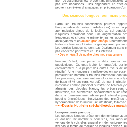
Bien qu’essentielles car présentant d’indéniables
pas être banalisées. Elles engendrent en effet de
peuvent se révéler dramatiques en préparation d’un
Des séances longues, oui, mais prud
Parmi les troubles fonctionnels pouvant appara
l’augmentation de pertes martiales (fer) en est la p
aux multiples chocs de la foulée au sol conduise
lesquelles entraînent donc une augmentation des
fréquentes et si dans le même temps les apports n
antioxydants et en
acides gras oméga-3
notamment, 
la destruction des globules rouges apparaît, pouvan
Les sorties longues ne sont pas également sans c
pas concerné par l’exercice : les intestins.
=> Des oméga 3 de qualité chez notre partenaire
Pendant l’effort, une partie du débit sanguin 
squelettiques. Or, cette ischémie, lorsqu’elle est l
contrairement à la plupart des autres tissus de no
régulier). Une muqueuse fragilisée devient poreuse, e
particulier les nombreux troubles intestinaux dont so
Les protéines, contrairement aux glucides et aux lip
de base (5 % environ). Au-delà de leur implication
intestinale comme principal substrat de l’entérocyte
aliments des globules blancs, les précurseurs d
motivation, etc. A l’exercice, spécialement si les ré
dans la fourniture énergétique peut atteindre ju
besoins énergétiques, l’oxydation des protéines 
hyperméabilité de la muqueuse intestinale, faiblesse i
=>>>Dossier Nutri-site spécial diététique marat
Longues, mais pas que ...
Les séances longues présentent de nombreux avant
ce dossier. De nombreux bénéfices, oui, mais 
venons de le voir, elles engendrent de nombreux tro
n’ai pas le temps de réaliser de longues sorties ! 