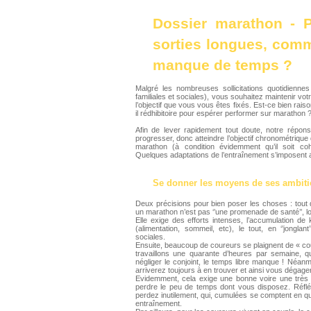
Dossier marathon - P
sorties longues, comm
manque de temps ?
Malgré les nombreuses sollicitations quotidiennes
familiales et sociales), vous souhaitez maintenir vo
l’objectif que vous vous êtes fixés. Est-ce bien rai
il rédhibitoire pour espérer performer sur marathon 
Afin de lever rapidement tout doute, notre répons
progresser, donc atteindre l’objectif chronométriqu
marathon (à condition évidemment qu’il soit co
Quelques adaptations de l’entraînement s’imposent a
Se donner les moyens de ses ambit
Deux précisions pour bien poser les choses : tout d
un marathon n’est pas ‘’une promenade de santé’’, loi
Elle exige des efforts intenses, l’accumulation de 
(alimentation, sommeil, etc), le tout, en ‘’jonglant
sociales.
Ensuite, beaucoup de coureurs se plaignent de « cour
travaillons une quarante d’heures par semaine, 
négliger le conjoint, le temps libre manque ! Néan
arriverez toujours à en trouver et ainsi vous dégag
Evidemment, cela exige une bonne voire une très b
perdre le peu de temps dont vous disposez. Réfl
perdez inutilement, qui, cumulées se comptent en qu
entraînement.