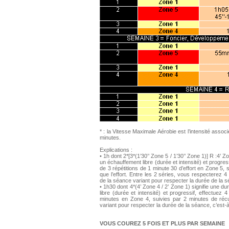
* : la Vitesse Maximale Aérobie est l’intensité asso
minutes.
Explications :
• 1h dont 2*[3*(1’30’’ Zone 5 / 1’30’’ Zone 1)] R :4’ 
un échauffement libre (durée et intensité) et progre
de 3 répétitions de 1 minute 30 d’effort en Zone 5
que l’effort. Entre les 2 séries, vous respecterez 
de la séance variant pour respecter la durée de la s
• 1h30 dont 4*(4’ Zone 4 / 2’ Zone 1) signifie une 
libre (durée et intensité) et progressif, effectuez
minutes en Zone 4, suivies par 2 minutes de réc
variant pour respecter la durée de la séance, c’est-
VOUS COUREZ 5 FOIS ET PLUS PAR SEMAINE