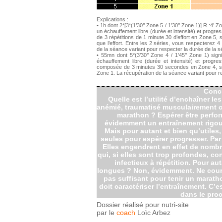
Explications :
• 1h dont 2*[3*(1’30’’ Zone 5 / 1’30’’ Zone 1)] R :4’ 
un échauffement libre (durée et intensité) et progre
de 3 répétitions de 1 minute 30 d’effort en Zone 5
que l’effort. Entre les 2 séries, vous respecterez 
de la séance variant pour respecter la durée de la s
• 55mn dont 5*(3’30’’ Zone 4 / 1’45’’ Zone 1) sig
échauffement libre (durée et intensité) et progress
composée de 3 minutes 30 secondes en Zone 4, su
Zone 1. La récupération de la séance variant pour r
Conc
Quelle est l’utilité d’enchaîner l
anémié, traumatisé musculairement 
marathon ? Espérer être perfor
évidemment un entraînement rigour
Mais pour autant et bien qu’utiles,
seules pour espérer progresser. Par 
Elles engendrent en effet de nombr
qui, si elles sont trop profondes, c
infectieux à répétition. Pour au
longues ? Non, évidemment. Ne couri
pas suffisant pour tenir un maratho
doit caractériser l’entraînement. C’
dans le proc
Dossier réalisé pour nutri-site
par le
coach
Loïc Arbez