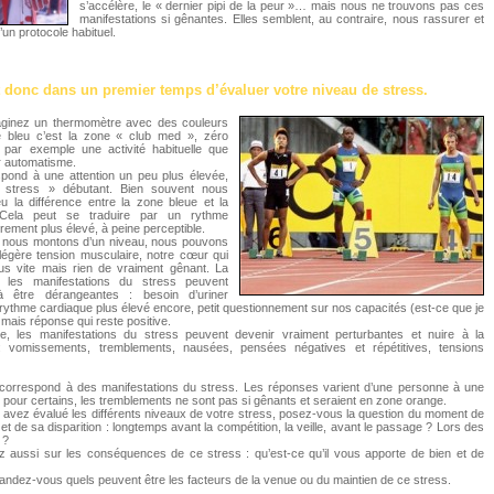
s’accélère, le « dernier pipi de la peur »… mais nous ne trouvons pas ces
manifestations si gênantes. Elles semblent, au contraire, nous rassurer et
d’un protocole habituel.
it donc dans un premier temps d’évaluer votre niveau de stress.
aginez un thermomètre avec des couleurs
Le bleu c’est la zone « club med », zéro
t par exemple une activité habituelle que
r automatisme.
spond à une attention un peu plus élevée,
stress » débutant. Bien souvent nous
u la différence entre la zone bleue et la
Cela peut se traduire par un rythme
rement plus élevé, à peine perceptible.
 nous montons d’un niveau, nous pouvons
légère tension musculaire, notre cœur qui
us vite mais rien de vraiment gênant. La
 les manifestations du stress peuvent
être dérangeantes : besoin d’uriner
ythme cardiaque plus élevé encore, petit questionnement sur nos capacités (est-ce que je
 mais réponse qui reste positive.
, les manifestations du stress peuvent devenir vraiment perturbantes et nuire à la
: vomissements, tremblements, nausées, pensées négatives et répétitives, tensions
orrespond à des manifestations du stress. Les réponses varient d’une personne à une
t, pour certains, les tremblements ne sont pas si gênants et seraient en zone orange.
avez évalué les différents niveaux de votre stress, posez-vous la question du moment de
et de sa disparition : longtemps avant la compétition, la veille, avant le passage ? Lors des
 ?
z aussi sur les conséquences de ce stress : qu’est-ce qu’il vous apporte de bien et de
andez-vous quels peuvent être les facteurs de la venue ou du maintien de ce stress.