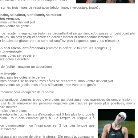
s internes sur le stress, les comportements.
l sur les trois types de respiration (abdominale, intercostale, totale) :
ndre, se calmer, s’endormir, se relaxer:
ion ventrale.
, mon ventre devient plat
 mon ventre se gonfle
de facilité : imaginez un ballon se dégonflant et se gonflant et/ou posez un petit objet plat
ril (ex. un petit galet) et sentez ce dernier monter et redescendre lentement.
 le calme et glisser vers le sommeil soufflez plus longtemps que vous n’inspirez.
on anti stress, anti émotions
(comme la colère, le fou rire, les sanglots...)
n intercostale
, mes côtes se resserrent
mes côtes s’écartent.
 de facilité : imaginer un accordéon.
on énergie
les, puis les côtes et le ventre
, mes épaules se baissent, mes côtes se resserrent, mon ventre devient plat
 mon ventre se gonfle, mes côtes s’écartent, mon ventre se gonfle.
ut moment pour récupérer de l’énergie.
ssi pratiquer d’autres types d’exercices qui sont aussi des exercices de concentration. Il
e cas là de remplacer les pensées négatives par d’autres pensées plus positives, moins
oire neutres.
mples d’exercices :
n relaxante : où le temps d’expiration est 3 fois plus long que le
ration. Pour cela compter jusqu’à 5 à l’expire et jusqu’à 3 à
ion dynamisante : où l’inspiration est 3 fois plus longue que
est l’inverse.
est aussi un moyen de gérer le stress. Elle peut s’accompagner