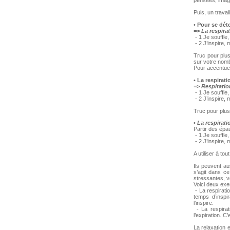
pensées, image
Puis, un travai
•
Pour se déte
=> La respirat
- 1 Je souffle
- 2 J’inspire,
Truc pour plus 
sur votre nomb
Pour accentuer
•
La respirati
=> Respiratio
- 1 Je souffle
- 2 J’inspire, 
Truc pour plus
•
La respirati
Partir des épau
- 1 Je souffle
- 2 J’inspire,
A utiliser à to
Ils peuvent au
s’agit dans c
stressantes, v
Voici deux exe
- La respiratio
temps d’inspi
l’inspire.
- La respirat
l’expiration. C’
La relaxation 