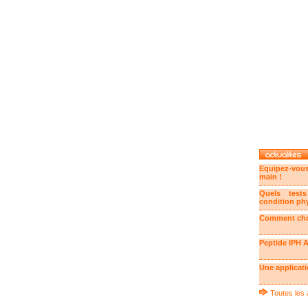
Equipez-vou
main !
Quels tests
condition ph
Comment choi
Peptide IPH A
Une applicati
Toutes les 