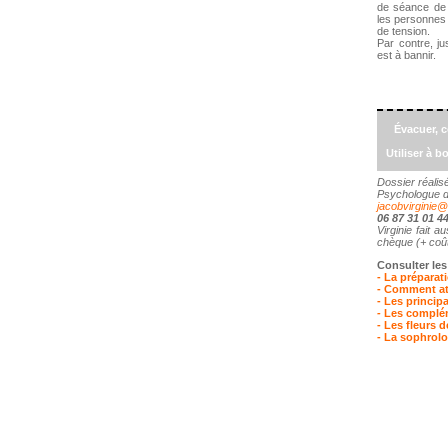
de séance de v
les personnes 
de tension.
Par contre, ju
est à bannir.
Évacuer, c
Utiliser à b
Dossier réalis
Psychologue d
jacobvirginie
06 87 31 01 4
Virginie fait a
chèque (+ coû
Consulter les
- La préparat
- Comment att
- Les principa
-
Les compléme
- Les fleurs d
- La sophrolog