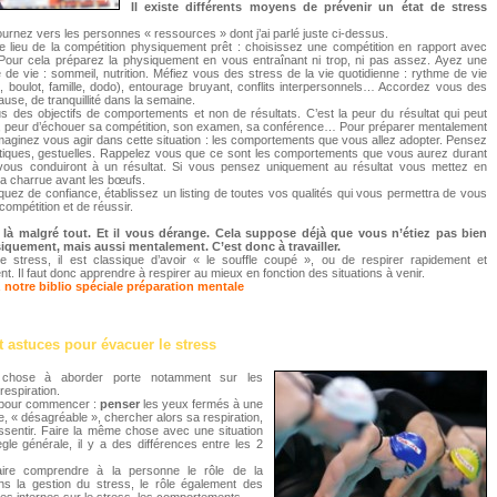
Il existe différents moyens de prévenir un état de stress
urnez vers les personnes « ressources » dont j’ai parlé juste ci-dessus.
e lieu de la compétition physiquement prêt : choisissez une compétition en rapport avec
 Pour cela préparez la physiquement en vous entraînant ni trop, ni pas assez. Ayez une
de vie : sommeil, nutrition. Méfiez vous des stress de la vie quotidienne : rythme de vie
o, boulot, famille, dodo), entourage bruyant, conflits interpersonnels… Accordez vous des
se, de tranquillité dans la semaine.
 des objectifs de comportements et non de résultats. C’est la peur du résultat qui peut
e, peur d’échouer sa compétition, son examen, sa conférence… Pour préparer mentalement
imaginez vous agir dans cette situation : les comportements que vous allez adopter. Pensez
actiques, gestuelles. Rappelez vous que ce sont les comportements que vous aurez durant
 vous conduiront à un résultat. Si vous pensez uniquement au résultat vous mettez en
la charrue avant les bœufs.
uez de confiance, établissez un listing de toutes vos qualités qui vous permettra de vous
n compétition et de réussir.
t là malgré tout. Et il vous dérange. Cela suppose déjà que vous n’étiez pas bien
iquement, mais aussi mentalement. C’est donc à travailler.
de stress, il est classique d’avoir « le souffle coupé », ou de respirer rapidement et
nt. Il faut donc apprendre à respirer au mieux en fonction des situations à venir.
notre biblio spéciale préparation mentale
t astuces pour évacuer le stress
 chose à aborder porte notamment sur les
respiration.
e pour commencer :
penser
les yeux fermés à une
cile, « désagréable », chercher alors sa respiration,
ressentir. Faire la même chose avec une situation
ègle générale, il y a des différences entre les 2
faire comprendre à la personne le rôle de la
ans la gestion du stress, le rôle également des