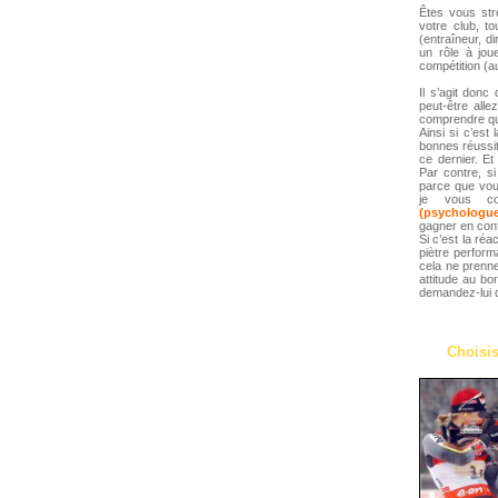
Êtes vous stre
votre club, t
(entraîneur, di
un rôle à jou
compétition (au
Il s’agit donc
peut-être all
comprendre que
Ainsi si c’est
bonnes réussit
ce dernier. Et
Par contre, 
parce que vous
je vous co
(psychologu
gagner en con
Si c’est la ré
piètre perform
cela ne prenn
attitude au bo
demandez-lui d
Choisis