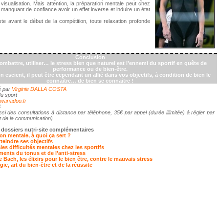
isualisation. Mais attention, la préparation mentale peut chez
manquant de confiance avoir un effet inverse et induire un état
ste avant le début de la compétition, toute relaxation profonde
Conclusion
ombattre, utiliser… le stress bien que naturel est l’ennemi du sportif en quête de
performance ou de bien-être.
on escient, il peut être cependant un allié dans vos objectifs, à condition de bien le
connaître… de bien se connaître !
é par
Virginie DALLA COSTA
u sport
@wanadoo.fr
4
ussi des consultations à distance par téléphone, 35€ par appel (durée illimitée) à régler par
t de la communication)
 dossiers nutri-site complémentaires
ion mentale, à quoi ça sert ?
eindre ses objectifs
les difficultés mentales chez les sportifs
nts du tonus et de l’anti-stress
e Bach, les élixirs pour le bien être, contre le mauvais stress
ie, art du bien-être et de la réussite