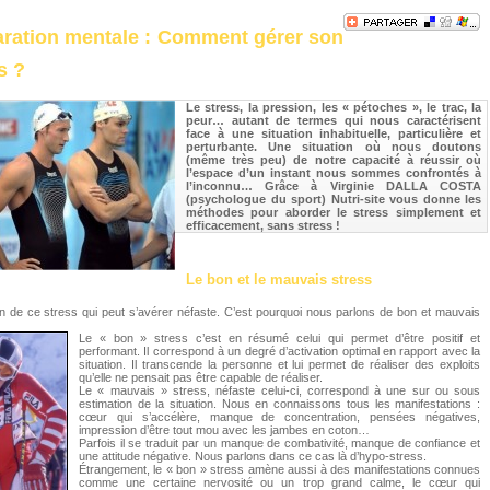
aration mentale : Comment gérer son
s ?
Le stress, la pression, les « pétoches », le trac, la
peur… autant de termes qui nous caractérisent
face à une situation inhabituelle, particulière et
perturbante. Une situation où nous doutons
(même très peu) de notre capacité à réussir où
l’espace d’un instant nous sommes confrontés à
l’inconnu… Grâce à Virginie DALLA COSTA
(psychologue du sport) Nutri-site vous donne les
méthodes pour aborder le stress simplement et
efficacement, sans stress !
Le bon et le mauvais stress
on de ce stress qui peut s’avérer néfaste. C’est pourquoi nous parlons de bon et mauvais
Le « bon » stress c’est en résumé celui qui permet d’être positif et
performant. Il correspond à un degré d’activation optimal en rapport avec la
situation. Il transcende la personne et lui permet de réaliser des exploits
qu’elle ne pensait pas être capable de réaliser.
Le « mauvais » stress, néfaste celui-ci, correspond à une sur ou sous
estimation de la situation. Nous en connaissons tous les manifestations :
cœur qui s’accélère, manque de concentration, pensées négatives,
impression d’être tout mou avec les jambes en coton…
Parfois il se traduit par un manque de combativité, manque de confiance et
une attitude négative. Nous parlons dans ce cas là d’hypo-stress.
Étrangement, le « bon » stress amène aussi à des manifestations connues
comme une certaine nervosité ou un trop grand calme, le cœur qui