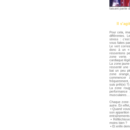
faisant partie 
Il s’ag
Pour cela, im
différentes. 
stress : c’es
vous faites pa
Le vert corre
donc à un « 
ressentons pe
zone verte. 
cardiaque légè
La zone jaune
ressentir une 
bat un peu pl
zone orange,
commencer à 
fréquemment, r
suis prêt(e) ?)
La zone rouge
performance 
musculaires…
Chaque zone c
autre. En effe
• Quand vous 
son apparition 
entraînements
• Réfléchisse
moins bien ?
• Et enfin dem