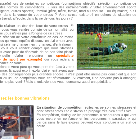
ssé(e) lors de certaines compétitions (compétitions objectifs, sélection, compétition de
outes formes de compétitions…), lors des entraînements ? Votre environnement sportif
rigeant, autres sportifs), familial (père, mère, famille, mari ou épouse – ou équivalent) a-t-il
er dans la venue de votre stress ? Votre stress existe-t-il en dehors de situation de
 travail, à l’école, dans la vie de tous les jours) ?
 de réaliser un état des lieux de votre stress. Et
ez vous vous rendre compte de sa normalité, ou
 vous n’êtes pas à l’origine de ce stress.
 la réaction de votre entraîneur en cas de moins
es qui vous inquiète discutez-en clairement avec
 si cela ne change rien : changez d'entraîneur !
si vous vous rendez compte que vous stressez
 avez peur de décevoir, de ne pas faire plaisir,
nseille d’aller rencontrer un
spécialiste
e du sport par exemple)
qui vous aidera à
fiance en vous.
action de votre père qui vous perturbe face à votre
ance, là aussi exprimez-lui clairement avant que
e des conséquences plus grandes encore. Il n’est peut être même pas conscient que son
rd du lieu de compétition vous est défavorable. Si vraiment, il ne parvient pas à changer,
e ne plus venir ! Mais si cela vient de vous, consultez aussi un spécialiste.
sez les bonnes vibrations
En situation de compétition
, évitez les personnes stressées et
donc stressantes car le stress se propage très bien et très vite.
En compétition, distinguez les personnes « ressources » qui vont
vous mettre en confiance et les personnes « parasites » qui
parfois sans le faire exprès peuvent vous conduire à un état de
doute.