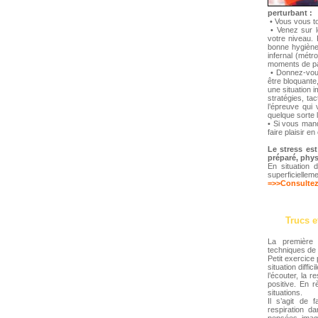
perturbant :
• Vous vous to
• Venez sur l
votre niveau.
bonne hygiène 
infernal (métr
moments de pau
• Donnez-vous
être bloquant
une situation 
stratégies, t
l’épreuve qui
quelque sorte 
• Si vous manq
faire plaisir e
Le stress es
préparé, phys
En situation 
superficielleme
=>>Consultez 
Trucs e
La première
techniques de 
Petit exercic
situation diffi
l’écouter, la 
positive. En r
situations.
Il s’agit de 
respiration d