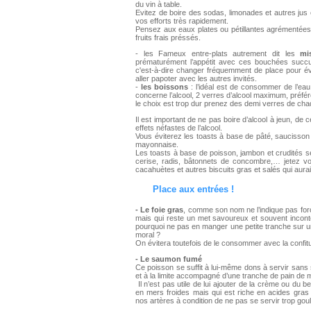
du vin à table.
Evitez de boire des sodas, limonades et autres jus 
vos efforts très rapidement.
Pensez aux eaux plates ou pétillantes agrémentées d
fruits frais préssés.
- les Fameux entre-plats autrement dit les
mi
prématurément l’appétit avec ces bouchées succul
c'est-à-dire changer fréquemment de place pour év
aller papoter avec les autres invités.
-
les boissons
: l’idéal est de consommer de l’ea
concerne l’alcool, 2 verres d’alcool maximum, préfér
le choix est trop dur prenez des demi verres de cha
Il est important de ne pas boire d’alcool à jeun, de ce
effets néfastes de l’alcool.
Vous éviterez les toasts à base de pâté, saucisson 
mayonnaise.
Les toasts à base de poisson, jambon et crudités s
cerise, radis, bâtonnets de concombre,… jetez v
cacahuètes et autres biscuits gras et salés qui aurai
Place aux entrées !
- Le foie gras
, comme son nom ne l’indique pas forc
mais qui reste un met savoureux et souvent incon
pourquoi ne pas en manger une petite tranche sur une 
moral ?
On évitera toutefois de le consommer avec la confitu
-
Le saumon fumé
Ce poisson se suffit à lui-même dons à servir sans 
et à la limite accompagné d’une tranche de pain de m
Il n’est pas utile de lui ajouter de la crème ou du 
en mers froides mais qui est riche en acides gras
nos artères à condition de ne pas se servir trop gou