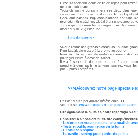
C’est l’association idéale de fin de repas pour limit
de poids inéluctable.
Toutefois on ne consommera ses deux plats que si
consommer parce que c’est jour de fêtes et qu’il faut 
Gare aux salades trop assaisonnées car tous les
pourraient être gâchés. L’idéal étant une sauce au y
En ce qui concerne les fromages, c’est le moment id
morceaux de 20g chacune.
Les desserts :
Voici le retour des grands classiques : buches glacé
Pour la pâtissière gare à la crème au beurre.
Pour les glaces, pas de réelle recommandation s
privilégier celles à base de sorbet.
Il y a 2 sortes de desserts et si les 2 vous tente
prendre 2 demi parts ainsi vous pourrez vous faire
pris 2 parts complètes.
>>>Découvrez notre page spéciale i
Dossier réalisé par Aurore diététicienne D.E
Voir son site
www.noblecourt-dieteticienne.com
Lire également la suite de notre reportage Noël
Consulter les dossiers nutri-site complémentair
- Les programmes minceurs personnalisés avec 
- Tests et outils pour retrouver la forme
- Choisir son régime
- Le cardio-training pour perdre du poids