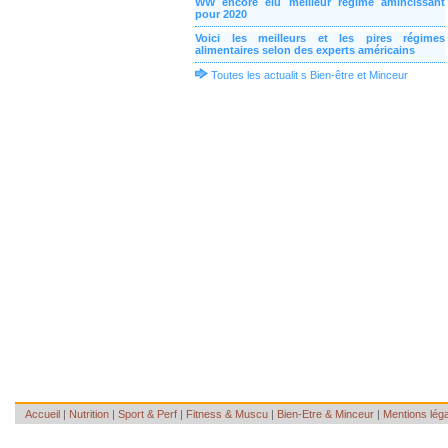
WW encore élu meilleur régime amincissant
pour 2020
Voici les meilleurs et les pires régimes
alimentaires selon des experts américains
Toutes les actualit s Bien-être et Minceur
Accueil
|
Nutrition
|
Sport & Perf
|
Fitness & Muscu
|
Bien-Etre & Minceur
|
Mentions lég