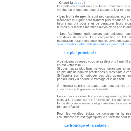
-
Chaud la
soupe
!!
Les potages chaud ou servi
froid
, reviennent à l
vendus en brique, onctueux à cause de leur richess
- Les fruits de mer,
ils sont peu caloriques et très 
d’échalote leur goût sera d’autant plus rehaussé. Ne
beurre qui ont pour effet de dénaturer leurs arôme
huîtres aux moules marinées au vin blanc et à la cr
- Les feuilletés
, qu’ils soient aux poissons, a
constituée de beurre, Leur composition en fait u
modération notamment ceux fourrés avec une sauc
>>>Consultez notre table des calories pour tout conn
Le plat principal :
A ce niveau du repas vous avez déjà pris l’apéritif e
en est votre faim ??
Si vous n’avez plus faim, ne vous forcez pas à man
ce plat afin de pouvoir profiter des autres plats à veni
Si l’appétit est là, n’abuser pas des quantités 
pensez qu’il y a encore le fromage et le dessert.
On limitera la prise de sauce car souvent elle pr
cuisson et de la graisse de la viande.
En ce qui concerne les accompagnements, les l
cuits à la vapeur seront à privilégier, les féculen
forme de pomme noisette et pomme dauphine souvent
frits au préalable.
Pour les volailles évitez de consommer la p
croustillante elle est hyperlipidique et néfaste pour la
Le fromage et la salade :