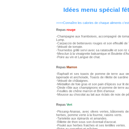
Idées menu spécial fê
>>>>Connaître les calories de chaque aliments c’est
Repas
rouge
-Champagne aux framboises, accompagné de tomate 
Lump.
-Carpaccio de betteraves rouges et son effeuillé de 
-Velouté de tomate.
-Tournedos grillé servi avec sa ratatouille et son riz
-Mesclun à la vinaigrette balsamique et Boulette d’A
-Poire au vin et Langue de chat.
Repas
Marron
-Raphaël et ses toasts de pomme de terre aux œu
tapenade et anchoïade, Toasts de rillette de sardine
-Velouté de châtaignes.
-Médaillon de foie gras et son pain d’épices sur lit d
-Dinde rôtie aux champignons et pomme de terre au 
-Feuilles de chêne marron et Brin d’amour.
-Mousse au chocolat au lait aux éclats de noix de pé
Repas
Vert
-Pissang-Ananas, avec olives vertes, bâtonnets de
herbes, pomme verte à la fourme, raisins verts.
-Tartelette aux épinards et amandes.
-Rillette de thon sous son éventail d’avocat.
-Poulet aux herbes fraiches et ses lentilles vertes.
-Poire au roquefort et mâches.