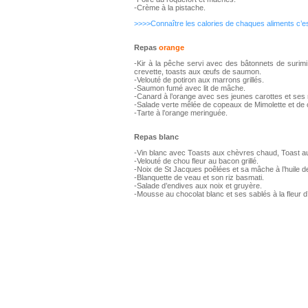
-Crème à la pistache.
>>>>Connaître les calories de chaques aliments c’es
Repas
orange
-Kir à la pêche servi avec des bâtonnets de surimi,
crevette, toasts aux œufs de saumon.
-Velouté de potiron aux marrons grillés.
-Saumon fumé avec lit de mâche.
-Canard à l’orange avec ses jeunes carottes et ses 
-Salade verte mêlée de copeaux de Mimolette et de 
-Tarte à l’orange meringuée.
Repas blanc
-Vin blanc avec Toasts aux chèvres chaud, Toast au
-Velouté de chou fleur au bacon grillé.
-Noix de St Jacques poêlées et sa mâche à l’huile de
-Blanquette de veau et son riz basmati.
-Salade d’endives aux noix et gruyère.
-Mousse au chocolat blanc et ses sablés à la fleur d