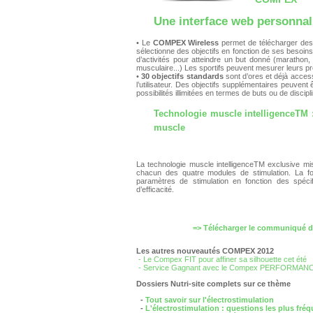
Une interface web personnal
• Le
COMPEX Wireless
permet de télécharger des o
sélectionne des objectifs en fonction de ses besoins
d’activités pour atteindre un but donné (marathon,
musculaire...) Les sportifs peuvent mesurer leurs pro
•
30 objectifs standards
sont d’ores et déjà access
l’utilisateur. Des objectifs supplémentaires peuvent
possibilités illimitées en termes de buts ou de discipl
Technologie muscle intelligenceTM
muscle
La technologie muscle intelligenceTM exclusive mis
chacun des quatre modules de stimulation. La f
paramètres de stimulation en fonction des spéci
d’efficacité.
=> Télécharger le communiqué 
Les autres nouveautés COMPEX 2012
- Le Compex FIT pour affiner sa silhouette cet été
- Service Gagnant avec le Compex PERFORMAN
Dossiers Nutri-site complets sur ce thème
-
Tout savoir sur l'électrostimulation
-
L'électrostimulation : questions les plus fré