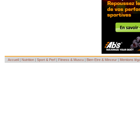
Accueil
|
Nutrition
|
Sport & Perf
|
Fitness & Muscu
|
Bien-Etre & Minceur
|
Mentions lég