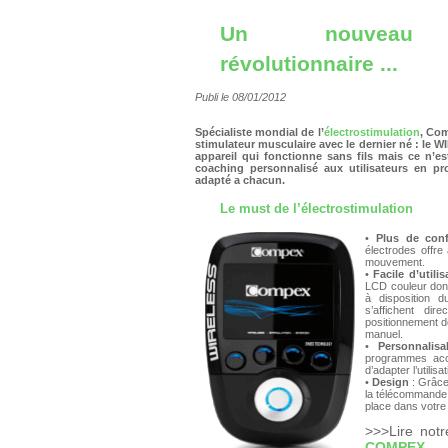
Un nouveau
révolutionnaire ...
Publi le 08/01/2012
Spécialiste mondial de l’
électrostimulation
, Com
stimulateur musculaire avec le dernier né : le 
appareil qui fonctionne sans fils mais ce n’est
coaching personnalisé aux utilisateurs en p
adapté a chacun.
Le must de l’électrostimulation
•
Plus de conf
électrodes offre 
mouvement.
•
Facile d’utilis
LCD couleur dont 
à disposition du
s’affichent di
positionnement de
manuel.
•
Personnalisa
programmes acce
d’adapter l’utilis
•
Design
: Grâce 
la télécommande 
place dans votre 
>>>Lire not
COMPEX