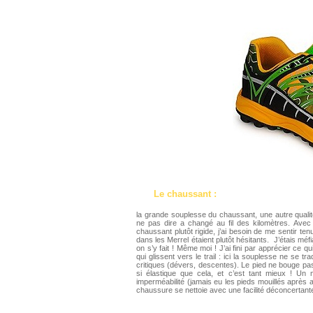
Le chaussant :
la grande souplesse du chaussant, une autre quali
ne pas dire a changé au fil des kilomètres. Avec 
chaussant plutôt rigide, j’ai besoin de me sentir te
dans les Merrel étaient plutôt hésitants. J’étais méf
on s’y fait ! Même moi ! J’ai fini par apprécier ce
qui glissent vers le trail : ici la souplesse ne se t
critiques (dévers, descentes). Le pied ne bouge pas.
si élastique que cela, et c’est tant mieux ! Un 
imperméabilité (jamais eu les pieds mouillés après av
chaussure se nettoie avec une facilité déconcertant