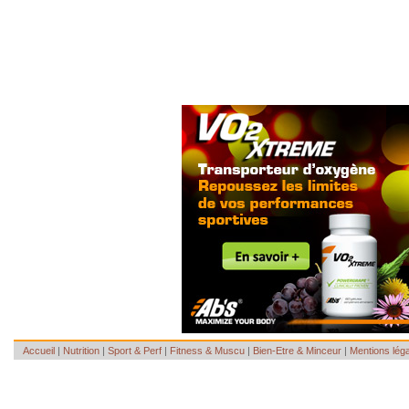
Accueil
|
Nutrition
|
Sport & Perf
|
Fitness & Muscu
|
Bien-Etre & Minceur
|
Mentions lég