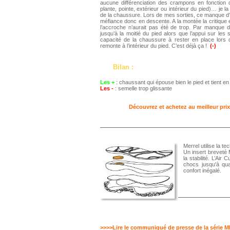
aucune différenciation des crampons en fonction d
plante, pointe, extérieur ou intérieur du pied)… je la
de la chaussure. Lors de mes sorties, ce manque d’a
méfiance donc en descente. A la montée la critique
l’accroche n’aurait pas été de trop. Par manque 
jusqu’à la moitié du pied alors que l’appui sur les s
capacité de la chaussure à rester en place lors 
remonte à l’intérieur du pied. C’est déjà ça !
(-)
Bilan :
Les +
: chaussant qui épouse bien le pied et tient e
Les -
: semelle trop glissante
Découvrez et achetez au meilleur prix
Merrel utilise la t
Un insert breveté 
la stabilité. L’Ai
chocs jusqu'à qua
confort inégalé.
>>>>Lire le communiqué de presse de la série