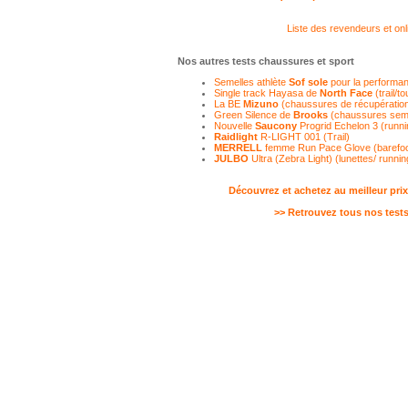
Liste des revendeurs et o
Nos autres tests chaussures et sport
Semelles athlète
Sof sole
pour la performa
Single track Hayasa de
North Face
(trail/t
La BE
Mizuno
(chaussures de récupératio
Green Silence de
Brooks
(chaussures seme
Nouvelle
Saucony
Progrid Echelon 3 (runni
Raidlight
R-LIGHT 001 (Trail)
MERRELL
femme Run Pace Glove (barefoo
JULBO
Ultra (Zebra Light) (lunettes/ runnin
Découvrez et achetez au meilleur prix
>> Retrouvez tous nos tests 