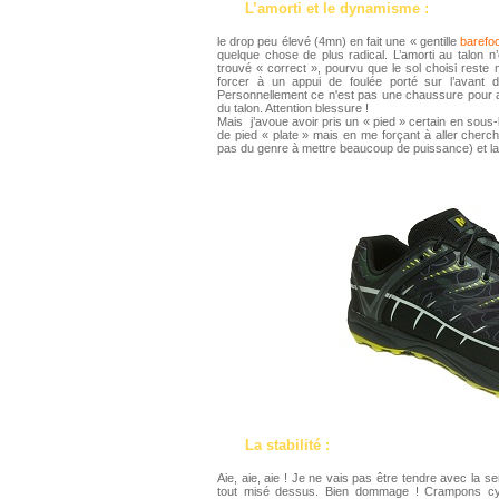
L’amorti et le dynamisme :
le drop peu élevé (4mn) en fait une « gentille
barefoo
quelque chose de plus radical. L’amorti au talon n’
trouvé « correct », pourvu que le sol choisi reste m
forcer à un appui de foulée porté sur l’avant d
Personnellement ce n'est pas une chaussure pour a
du talon. Attention blessure !
Mais j’avoue avoir pris un « pied » certain en sous-b
de pied « plate » mais en me forçant à aller cherche
pas du genre à mettre beaucoup de puissance) et la
La stabilité :
Aie, aie, aie ! Je ne vais pas être tendre avec la se
tout misé dessus. Bien dommage ! Crampons cylind