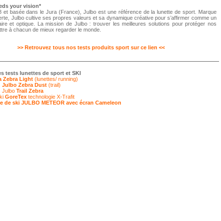
eds your vision*
 et basée dans le Jura (France), Julbo est une référence de la lunette de sport. Marque
rte, Julbo cultive ses propres valeurs et sa dynamique créative pour s’affirmer comme un
aire et optique. La mission de Julbo : trouver les meilleures solutions pour protéger nos
ttre à chacun de mieux regarder le monde.
>> Retrouvez tous nos tests produits sport sur ce lien <<
es tests lunettes de sport
et SKI
a
Zebra Light
(lunettes/ running)
s
Julbo Zebra Dust
(trail)
s Julbo
Trail Zebra
ski
GoreTex
technologie X-Trafit
ue de ski JULBO METEOR avec écran Cameleon