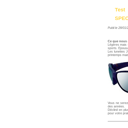
Test
SPE
Publi le 28/01
Ce que nous
Légères mais o
sports. Epousan
Les lunettes 
printemps mai
Vous ne serez
des années.
Décliné en plu
pour votre pra