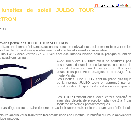
 lunettes de soleil JULBO TOUR
CTRON
/2013
 avons pensé des JULBO TOUR SPECTRON
ffrant une bonne résistance aux chocs, lunettes polyvalentes qui convient bien à tous les
t bien la forme du visage elles sont confortables et savent se faire oublier.
Julbo TOUR avec verres SPECTRON sont des lunettes idéales pour la pratique du ski de
s aussi tous temps.
Avec 100% des UV filtrés vous ne souffrirez pas
des rayons du soleil et ne laisserez que peut de
trace de bronzage sur le visage car elles sont
assez fines pour vous épargnez le bronzage à la
mode Panda.
Les lunettes Julbo TOUR sont un grand classique
de la marque JULBO testé et approuvé par un
grand nombre de sportifs dans diverses disciplines.
Les TOUR Existent aussi avec verres polarisé et
avec des degrés de protection allant de 2 à 4 par
système de verres photochromiques.
 pas déçu de cette paire de lunettes au look sobre mais toujours autant apprécié depuis
sieurs coloris vous trouverez forcément dans ces lunettes un modèle qui vous conviendra
tique outdoor.