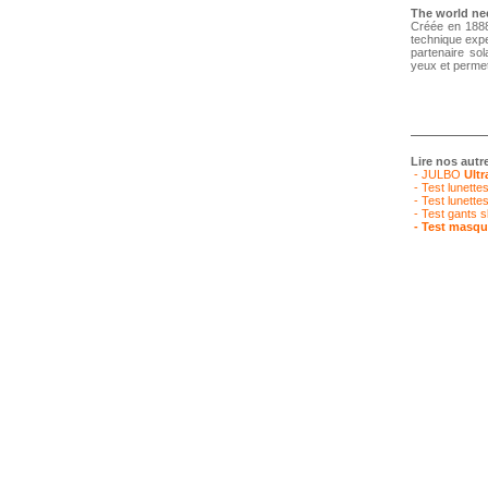
The world ne
Créée en 1888
technique expe
partenaire sol
yeux et perme
Lire nos autr
- JULBO
Ultr
- Test lunette
- Test lunette
- Test gants 
- Test masq