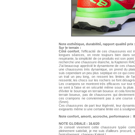
Note esthétique, durabilité, rapport qualité prix 
Sur le terrain :
Côté confort
, l'efficacité de ces chaussures est
longues séances, on reste toujours bien dans 
respirante, la simplicité de ce produits est son point 
recherche une chaussure étanche, la Kapteren RACE e
J'ai beaucoup apprécié le dynamisme de ces chaussur
une chaussures très dynamique, on prend du plaisi
suis cependant un peu plus septique en ce qui con
un trail un peu long, on ressent les limites de l'
ressentir, les chocs sur les rochers se font désagréa
Les crampons se montrent très efficaces sur tout typ
se sent à l'aise et en sécurité même sous la plui
d'éviter le bourrage en terrain boueux et cela fonctio
terrain boueux, pas de chaussures qui deviennent 
ces crampons ne conviennent pas à une course sur 
(5mm).
Ces chaussures de part leur légèreté, leur dynamism
exigeants même si une certaine limite est à souligner
Note confort, amorti, accroche, performance : 8
NOTE GLOBALE : 16.6/20
Je conseil vivement cette chaussure typée compé
pleinement satisfait, je me suis d'ailleurs procuré
l'entraînement, chapeau Kalenji !