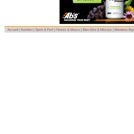
Accueil
|
Nutrition
|
Sport & Perf
|
Fitness & Muscu
|
Bien-Etre & Minceur
|
Mentions lég