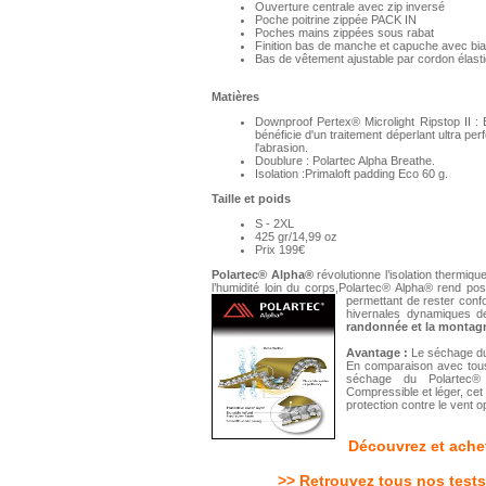
Ouverture centrale avec zip inversé
Poche poitrine zippée PACK IN
Poches mains zippées sous rabat
Finition bas de manche et capuche avec bia
Bas de vêtement ajustable par cordon élast
Matières
Downproof Pertex® Microlight Ripstop II : 
bénéficie d'un traitement déperlant ultra pe
l'abrasion.
Doublure : Polartec Alpha Breathe.
Isolation :Primaloft padding Eco 60 g.
Taille et poids
S - 2XL
425 gr/14,99 oz
Prix 199€
Polartec® Alpha®
révolutionne l’isolation thermique
l’humidité loin du corps,Polartec® Alpha® rend pos
permettant de rester conf
hivernales dynamiques d
randonnée et la montag
Avantage :
Le séchage du
En comparaison avec tous 
séchage du Polartec® 
Compressible et léger, cet
protection contre le vent o
Découvrez et achet
>> Retrouvez tous nos tests 