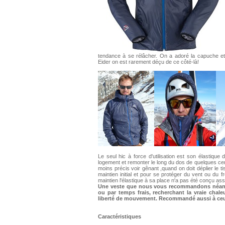
tendance à se rélâcher. On a adoré la capuche et 
Eider on est rarement déçu de ce côté-là!
Le seul hic à force d'utilisation est son élastique 
logement et remonter le long du dos de quelques c
moins précis voir gênant ,quand on doit déplier le ti
maintien initial et pour se protéger du vent ou du f
maintien l'élastique à sa place n'a pas été conçu as
Une veste que nous vous recommandons néanm
ou par temps frais, recherchant la vraie chal
liberté de mouvement. Recommandé aussi à ceux
Caractéristiques