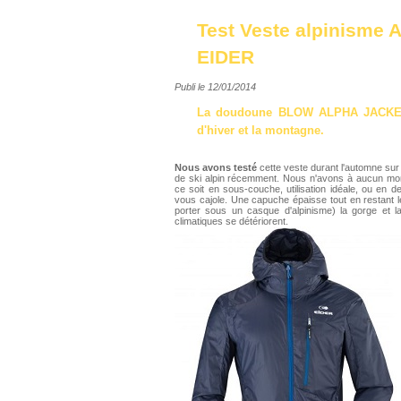
Test Veste alpinisme 
EIDER
Publi le 12/01/2014
La doudoune
BLOW A
LPHA JACK
d'hiver et la montagne.
Nous avons testé
cette veste durant l'automne sur 
de ski alpin récemment. Nous n'avons à aucun mom
ce soit en sous-couche, utilisation idéale, ou en 
vous cajole. Une capuche épaisse tout en restant 
porter sous un casque d'alpinisme) la gorge et l
climatiques se détériorent.