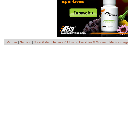
Accueil
|
Nutrition
|
Sport & Perf
|
Fitness & Muscu
|
Bien-Etre & Minceur
|
Mentions lég