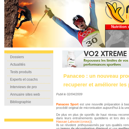
Nutrition 
Dossiers
Actualités
Tests produits
Panaceo : un nouveau pro
Experts et coachs
recuperer et améliorer les
Interviews de pro
Publi le 02/04/2009
Annuaire sites web
Bibliographie
Panaceo Sport
est une nouvelle préparation à ba
procédé original de micronisation aujourd'hui à la une 
De plus en plus de sportifs de haut niveau recomm
dans leurs entraînements quotidiens et lors des
Hassan Lahssini (cross)
).
Ils se révelent enthousiasmés par ses qualités re
un
temps de récupération diminué
et une
meille