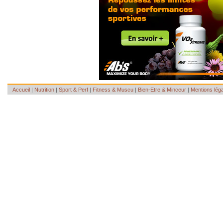
Accueil
|
Nutrition
|
Sport & Perf
|
Fitness & Muscu
|
Bien-Etre & Minceur
|
Mentions lég