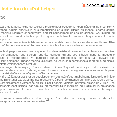
lédiction du «Pot belge»
/2008
ançaise de la petite reine est toujours propice pour évoquer le «petit déjeuner du champion».
nce, boucle sportive la plus prestigieuse et la plus difficile du monde, charrie depuis
 manière régulière et récurrente, son lot nauséabond de cas de dopage. Ce «ptidèj» du
souvent pris par des Robocop, des agents anabolisants qui sont chaque année la honte
 cyclisme.
pas que le vélo à être éclaboussé par le scandale des substances dopantes illicites. Bien
 où l’argent est loi et où les télévisions font la loi, ont leurs athlètes de la seringue.
que le dopage soit aussi vieux que le plus vieux métier du monde. Les substances censées
s performances des sportifs ont été utilisées durant des siècles dans la médecine
e dans le monde entier. En particulier, l’usage d’hormones stéroïdes date d’avant leur
et leur isolement : l’usage médical d’extraits de testicule a commencé à la fin du XIXe siècle,
ffets étaient encore à l’étude.
eurologue britannique, Charles-Edward Brown-Séquard, s’est injecté des extraits de
chien et de cochon d’Inde et, après plusieurs piqûres, a signalé à une réunion de pairs
 variété d’effets «bénéfiques» qu’il en avait tiré.
attendre 1931 pour assister au développement des stéroïdes anabolisants lorsque le chimiste
e Butenandt extrait 15 mg d’androstérone à partir de dizaines de milliers de litres d’urine.
 est finalement synthétisée en 1934 par Léopold Ruzicka, chimiste suisse de Zurich. Les
olisants sont utilisés, par ailleurs, en thérapeutique médicale pour stimuler la croissance
pétit, provoquer la puberté masculine et traiter les situations cachectiques chroniques
ers et le sida.
 surnommé aujourd’hui le «Pot belge», c’est-à-dire un mélange pourri de stéroïdes
est apparu au tout début des années 70....