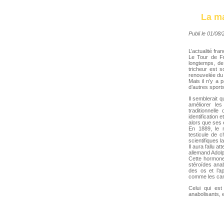
La ma
Publi le 01/08
L’actualité fr
Le Tour de Fra
longtemps, de
tricheur est 
renouvelée du
Mais il n’y a 
d’autres sports,
Il semblerait 
améliorer le
traditionnell
identification 
alors que ses e
En 1889, le n
testicule de 
scientifiques la
Il aura fallu 
allemand Adolph
Cette hormone
stéroïdes anab
des os et l’ap
comme les canc
Celui qui est
anabolisants, 