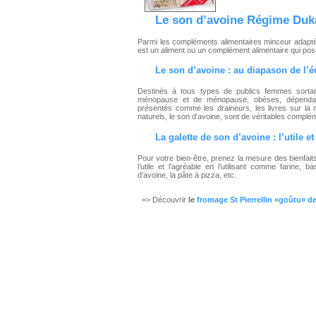
Le son d’avoine
Régime Duk
Parmi les compléments alimentaires minceur adapt
est un aliment ou un complément alimentaire qui pos
Le
son d’avoine
: au diapason de l’
Destinés à tous types de publics femmes sorta
ménopause et de ménopause, obèses, dépendantes
présentés comme les draineurs, les livres sur la
naturels, le son d'avoine, sont de véritables complé
La galette de son d’avoine : l’utile et
Pour votre bien-être, prenez la mesure des bienfai
l’utile et l’agréable en l’utilisant comme farine
d’avoine, la pâte à pizza, etc.
=> Découvrir
le
fromage St Pierrellin «goûtu» d