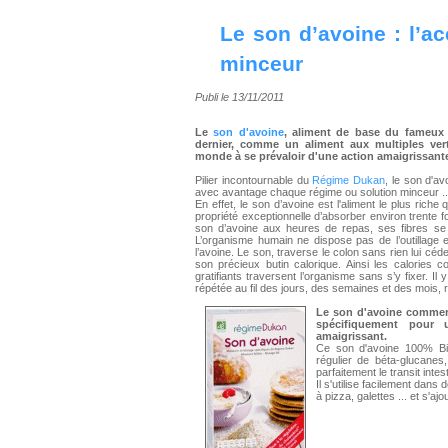
Le son d’avoine : l’ac
minceur
Publi le 13/11/2011
Le
son d'avoine
, aliment de base du fameu
dernier, comme un aliment aux multiples ver
monde à se prévaloir d'une action amaigrissant
Pilier incontournable du
Régime Dukan
, le son d'a
avec avantage chaque régime ou solution minceur ..
En effet, le son d’avoine est l'aliment le plus riche 
propriété exceptionnelle d’absorber environ trent
son d’avoine aux heures de repas, ses fibres se so
L’organisme humain ne dispose pas de l’outillage 
l’avoine. Le son, traverse le colon sans rien lui céd
son précieux butin calorique. Ainsi les calories
gratifiants traversent l’organisme sans s’y fixer. Il 
répétée au fil des jours, des semaines et des mois, r
Le son d'avoine commer
spécifiquement pour 
amaigrissant.
Ce son d'avoine 100% Bio
régulier de béta-glucanes, 
parfaitement le transit intest
Il s'utilise facilement dan
à pizza, galettes ... et s'a