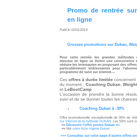
Promo de rentrée sur
en ligne
Publi le 02/01/2014
Grosses promotions sur Dukan, Weig
Pour cette rentrée
les grandes méthodes 
minceur en ligne se livrent une concurrence 
séduire les internautes en proposant des offres
particulièrement intéressantes pour l'abonn
programme de suivi sur internet....
Ces
offres à durée limitée
concernent 
du moment :
Coaching Dukan
,
Weigh
et
LeBootCamp
...
L'occasion de prendre la bonne résolu
suivi et de se donner toutes les chances 
Coaching Dukan
à -30%
Offre promotionnelle exceptionnelle de 30% de ré
sur Internet de la méthode DUKAN
. Les 50% sont su
=>
Découvrir l'offre promo Dukan ici
=>
Voir
notre fiche régime Dukan
=>> Consultez sur cette page d'autres offres p