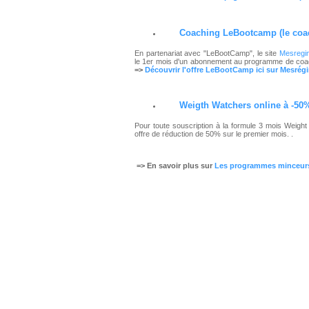
Coaching LeBootcamp
(le coa
En partenariat avec "LeBootCamp", le site
Mesregi
le 1er mois d'un abonnement au programme de coac
=>
Découvrir l'offre LeBootCamp ici sur Mesré
Weigth Watchers online
à -50%
Pour toute souscription à la formule 3 mois Weigh
offre de réduction de 50% sur le premier mois.
.
=> En savoir plus sur
Les programmes minceurs 