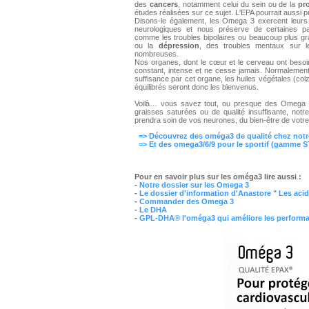
des
cancers
, notamment celui du sein ou de la
pr
études réalisées sur ce sujet. L'EPA pourrait aussi p
Disons-le également, les Omega 3 exercent leurs 
neurologiques et nous préserve de certaines pat
comme les troubles bipolaires ou beaucoup plus g
ou la
dépression
, des troubles mentaux sur le
nombreuses.
Nos organes, dont le cœur et le cerveau ont besoi
constant, intense et ne cesse jamais. Normalement 
suffisance par cet organe, les huiles végétales (co
équilibrés seront donc les bienvenus.
Voilà… vous savez tout, ou presque des Omega 3. 
graisses saturées ou de qualité insuffisante, not
prendra soin de vos neurones, du bien-être de votre
=> Découvrez des oméga3 de qualité chez notr
=> Et des omega3/6/9 pour le sportif (gamme S
Pour en savoir plus sur les oméga3 lire aussi :
-
Notre dossier sur les Omega 3
-
Le dossier d'information d'Anastore " Les acid
-
Commander des Omega 3
-
Le DHA
-
GPL-DHA® l'oméga3 qui améliore les perform