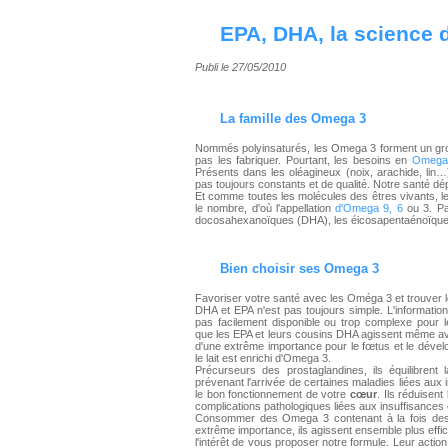
EPA, DHA, la science
Publi le 27/05/2010
La famille des
Omega 3
Nommés polyinsaturés, les Omega 3 forment un grou
pas les fabriquer. Pourtant, les besoins en
Omega
Présents dans les oléagineux (noix, arachide, lin…)
pas toujours constants et de qualité. Notre santé d
Et comme toutes les molécules des êtres vivants, l
le nombre, d'où l'appellation
d'Omega 9, 6
ou 3. Pa
docosahexanoïques (DHA), les éicosapentaénoïques (
Bien choisir
ses Omega 3
Favoriser votre santé avec les Oméga 3 et trouver le
DHA et EPA n'est pas toujours simple. L'information 
pas facilement disponible ou trop complexe pour l
que les EPA et leurs cousins DHA agissent même ava
d'une extrême importance pour le fœtus et le déve
le lait est enrichi d'Omega 3.
Précurseurs des prostaglandines, ils équilibrent 
prévenant l'arrivée de certaines maladies liées aux 
le bon fonctionnement de votre
cœur
. Ils réduisent
complications pathologiques liées aux insuffisances
Consommer des Omega 3 contenant à la fois des
extrême importance, ils agissent ensemble plus effi
l'intérêt de vous proposer notre formule. Leur action