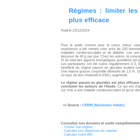
Régimes : limiter les
plus efficace
Publi le 23/12/2014
Pour le poids comme pour le coeur, mieux vaut d
expérience a été menée chez près de 150 homme
maladies cardiovasculaire et de diabète. Les un
dessous de 40 g par jour. Chez les autres, la consom
% du total des apports énergétiques quotidiens (et e
Les participants ont été suivis régulièrement à 3, 
bénéficié du régime pauvre en glucides avaient u
Une masse grasse corporelle diminuée de 1,5 %. Des 
un taux de bon cholestérol (HDL) augmenté.
Le régime pauvre en glucides est plus efficace 
concluent les auteurs de l’étude
. Ce qui est d’a
sur trois a une maladie cardiovasculaire et qu’un d
=> Source :
CERIN (Nutrinews hebdo)
Consultez nos dossiers et outils complémentair
- Choisir son régime
- Calculez vos dépenses de calories
- Calculez votre IMC