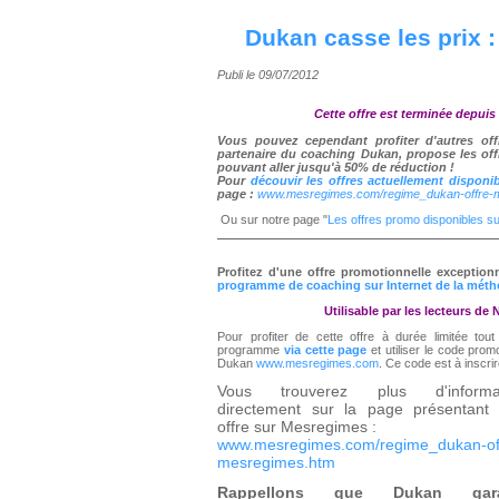
Dukan casse les prix 
Publi le 09/07/2012
Cette offre est terminée depuis l
Vous pouvez cependant profiter d'autres off
partenaire du coaching Dukan, propose les off
pouvant aller jusqu'à 50% de réduction !
Pour
découvir les offres actuellement disponi
page :
www.mesregimes.com/regime_dukan-offre-
Ou sur notre page "
Les offres promo disponibles s
Promo
Profitez d'une offre promotionnelle exceptio
programme de coaching sur Internet de la mé
Utilisable par les lecteurs de N
Pour profiter de cette offre à durée limitée tou
programme
via cette page
et utiliser le code pro
Dukan
www.mesregimes.com
. Ce code est à inscrir
Vous trouverez plus d'informat
directement sur la page présentant 
offre sur Mesregimes :
www.mesregimes.com/regime_dukan-of
mesregimes.htm
Rappellons que Dukan gara