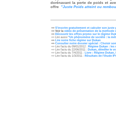
dorénavant la perte de poids
et av
offre
"Juste Poids atteint ou rembours
DU
=>
S'inscrire gratuitement et calculer son juste
=> Voir la
vidéo de présentation de la methode
=>
Découvrir les offres promo sur le régime Du
=> Lire aussi
"Un phénomène de société : la mé
=>
Lire notre fiche régime sur Dukan
=>
Consulter notre dossier spécial : Choisir so
=> Lire l'actu du 09/01/2012 :
Rég
ime Dukan : les
=> Lire l'actu du 22/06/2011 :
Dukan, démêler le vr
=> Lire l'actu du 7/4/2011 :
Livre : Régime Dukan, l
=> Lire l'actu du 1/3/2011 :
Résultats de l'étude I