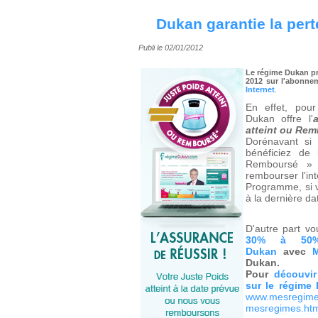
Dukan garantie la pert
Publi le 02/01/2012
Le régime Dukan pr
2012 sur l'abonne
Internet
.
En effet, pour
Dukan offre l'
atteint ou Rem
Dorénavant si
bénéficiez de 
Remboursé »
rembourser l'in
Programme, si v
à la dernière d
D'autre part v
30% à 50%
Dukan
avec
Dukan.
Pour
découvir
sur le régime
www.mesregimes
mesregimes.ht