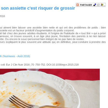
 son assiette c'est risquer de grossir
/2016
ui aiment bien laisser une assiette bien nette et qui ont des problèmes de poids : bien
ssiette est un facteur prédictif d’augmentation du poids corporel.
é fait chez des jeunes adultes étudiants. A l’origine de l’habitude de « tout finir » qui a priori
ereuse, on trouve souvent, à un âge plus jeune, l’incitation des parents à ne rien laisser
tte. Ou encore le souci personnel bien intégré de ne pas faire de restes.
urs expliquent le plus souvent une attitude qui, en définitive, peut conduire à prendre des
 (Nutrinews - Août 2016)
 coll. Eur J Clin Nutr 2016 ;70 :750-752. DOI:10.1038/ejcn.2015.218