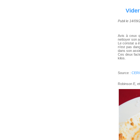
Vider
Publi le 14/09
Avis à ceux q
nettoyer son a
Le constat a ét
n’est pas dang
dans son assie
Ces deux facte
kilos.
Source :
CERIN
Robinson E, et