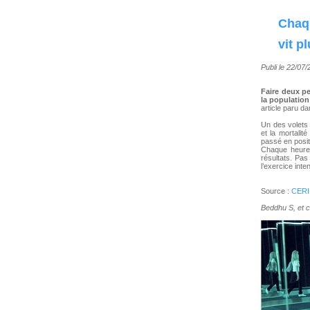
Chaq
vit p
Publi le 22/07
Faire deux p
la population
article paru d
Un des volets
et la mortalit
passé en posit
Chaque heure,
résultats. Pas
l’exercice inten
Source :
CERIN
Beddhu S, et 