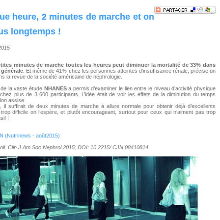
ue heure, 2 minutes de marche et on
lus longtemps !
/2015
etites minutes de marche toutes les heures peut diminuer la mortalité de 33% dans
 générale
. Et même de 41% chez les personnes atteintes d’insuffisance rénale, précise un
ans la revue de la société américaine de néphrologie.
 de la vaste étude
NHANES
a permis d’examiner le lien entre le niveau d’activité physique
é chez plus de 3 600 participants. L’idée était de voir les effets de la diminution du temps
ion assise.
 il suffirait de deux minutes de marche à allure normale pour obtenir déjà d’excellents
 trop difficile on l’espère, et plutôt encourageant, surtout pour ceux qui n‘aiment pas trop
sif !
 (Nutrinews - août2015)
coll. Clin J Am Soc Nephrol 2015; DOI: 10.2215/ CJN.08410814