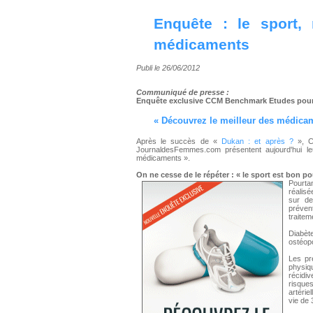
Enquête : le sport, 
médicaments
Publi le 26/06/2012
Communiqué de presse :
Enquête exclusive CCM Benchmark Etudes pou
«
Découvrez le meilleur des médica
Après le succès de «
Dukan : et après ?
», C
JournaldesFemmes.com présentent aujourd'hui le
médicaments ».
On ne cesse de le répéter : « le sport est bon pou
Pourtan
réalis
sur de
préven
traitem
Diabè
ostéopo
Les pr
physiqu
récidi
risque
artérie
vie de