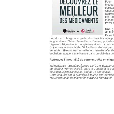
Pour 
Medec
public
Chacun
l'activ
Elle d
médeci
traite
Une gr
de la 
Devant
prendre en charge une partie des frais liés à la pr
longue durée. Selon Jean-Pierre Davant, présiden
régimes obligatoires et complémentaires (...) permet
(...) et une économie de 56,2 millions d'euros par
véritable réflexion est actuellement menée afin d
souhaitant acquérir une licence dans un club de spor
Retrouvez l'intégralité de cette enquête en cliq
Méthodologie : Enquête réalisée par CCM Benchmark
du docteur Pierrick Hordé, entre le 7 mars et le 3 a
de la population françaises, âgé de 18 ans et plus.
Cette enquête est la première à fournir des donné
prévention et de traitement de maladies chroniques.