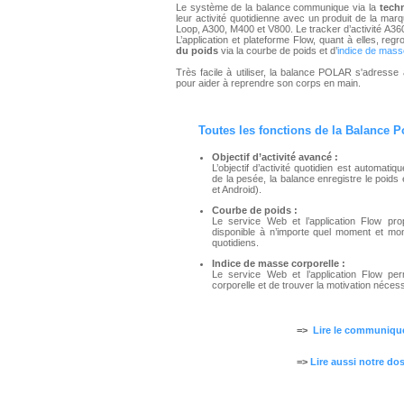
Le système de la balance communique via la
tech
leur activité quotidienne avec un produit de la marq
Loop, A300, M400 et V800. Le tracker d’activité A36
L’application et plateforme Flow, quant à elles, regro
du poids
via la courbe de poids et d’
indice de mass
Très facile à utiliser, la balance POLAR s'adresse 
pour aider à reprendre son corps en main.
Toutes les fonctions de la Balance Po
Objectif d’activité avancé :
L’objectif d’activité quotidien est automati
de la pesée, la balance enregistre le poids 
et Android).
Courbe de poids :
Le service Web et l’application Flow pr
disponible à n’importe quel moment et mon
quotidiens.
Indice de masse corporelle :
Le service Web et l’application Flow per
corporelle et de trouver la motivation nécess
=>
Lire le communiqu
=>
Lire aussi notre dos