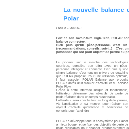
La nouvelle balance 
Polar
Publi le 15/04/2016
Fort de son savoir-faire High-Tech, POLAR c
balance connectée.
Bien plus qu'un pèse-personne, c'est u
(recommandations, conseils, suivi...) ! C'est 
personnes qui ont pour objectif de perdre du p
Le pionnier sur le marché des technologies
sportives, complète son offre avec un pèse-
personne intelligent et connecté. Bien plus qu’une
simple balance, c’est tout un univers de coaching
que POLAR propose. Pour une utilisation optimale,
il faut associer POLAR Balance aux produits
POLAR dotés d’un tracker d’activité et du service
Polar Flow.
Grâce à cette interface ludique et fonctionnelle,
l’utilisateur détermine des objectifs de perte de
poids réalistes dans un temps raisonnable.
L’utilisateur sera coaché tout au long de la journée,
via l’application et sa montre, pour réaliser son
objectif d’activité quotidienne et bénéficiera de
conseils pour l’atteindre
POLAR a développé tout un écosystème pour aider
à mieux bouger et se fixer des objectifs de perte de
poids réalisables pour changer progressivement s