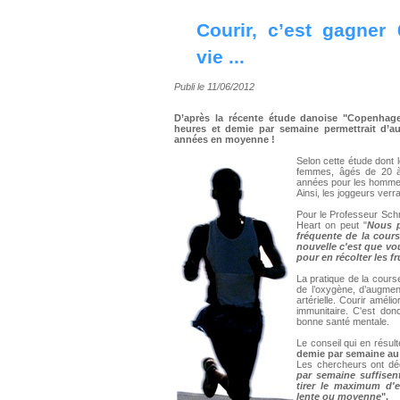
Courir, c’est gagner
vie ...
Publi le 11/06/2012
D’après la récente étude danoise "Copenhag
heures et demie par semaine permettrait d’a
années en moyenne !
Selon cette étude dont 
femmes, âgés de 20 à 
années pour les hommes
Ainsi, les joggeurs verr
Pour le Professeur Schn
Heart on peut "
Nous p
fréquente de la cour
nouvelle c'est que vo
pour en récolter les fr
La pratique de la course
de l’oxygène, d’augmente
artérielle. Courir améli
immunitaire. C'est do
bonne santé mentale.
Le conseil qui en résul
demie par semaine au
Les chercheurs ont déc
par semaine suffisen
tirer le maximum d'e
lente ou moyenne
".