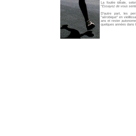
La foulée idéale, sel
"
Essayez de vous sentir
D'autre part, les pe
"aérobique" en vieillis
ans et rester autonome
quelques années dans 