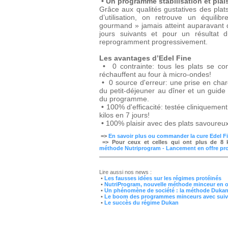
• Un programme stabilisation et plais
Grâce aux qualités gustatives des plats
d’utilisation, on retrouve un équilib
gourmand » jamais atteint auparavant 
jours suivants et pour un résultat d
reprogramment progressivement.
Les avantages d’Edel Fine
•
0 contrainte: tous les plats se c
réchauffent au four à micro-ondes!
•
0 source d'erreur: une prise en cha
du petit-déjeuner au dîner et un guid
du programme.
•
100% d'efficacité: testée cliniquemen
kilos en 7 jours!
•
100% plaisir avec des plats savoureux
=>
En savoir plus ou commander la cure Edel Fi
=>
Pour ceux et celles qui ont plus de 8
méthode Nutriprogram - Lancement en offre pro
Lire aussi nos news :
•
Les fausses idées sur les régimes protéinés
•
NutriProgram, nouvelle méthode minceur en 
•
Un phénomène de société : la méthode Duka
•
Le boom des programmes minceurs avec suivi
•
Le succès du régime Dukan