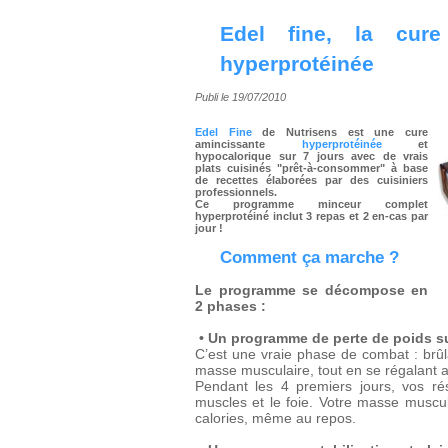
Edel fine, la cur
hyperprotéinée
Publi le 19/07/2010
Edel Fine
de Nutrisens est une cure
amincissante
hyperprotéinée
et
hypocalorique sur 7 jours avec de vrais
plats cuisinés "prêt-à-consommer" à base
de recettes élaborées par des cuisiniers
professionnels.
Ce programme minceur complet
hyperprotéiné inclut 3 repas et 2 en-cas par
jour !
Comment ça marche ?
Le programme se décompose en
2 phases :
• Un programme de perte de poids su
C’est une vraie phase de combat : brû
masse musculaire, tout en se régalant av
Pendant les 4 premiers jours, vos ré
muscles et le foie. Votre masse muscul
calories, même au repos.