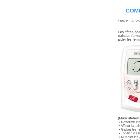
COMP
Publi le 23/12
Les fêtes son
cuisses ferme
aider les fem
(Musculation)
• Raffermir le
• Affiner la tail
• Galber les f
• Tonifier les
• Muscler les