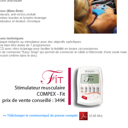
tion anticellulite
ss» (Bien-être):
laxant, anti-stress,ondulé
jambes lourdes et lympho-drainage
tidouleur et douleur chronique
ques techniques
ttaque intégrés au stimulateur pour des objectifs spécifques.
rie bien-être dotée de 7 programmes
 avec rétro éclairage pour faciliter la lisibilité en toutes circonstances.
de connexion "Easy Snap" qui permet de connecter le câble à l'électrode d'une seule main
ession (même dans le dos).
=> Télécharger le communiqué de presse complet
(0,66 Mo)