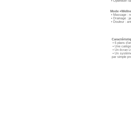
• Optimiser l'ac
Mode «Wellne
• Massage : re
• Drainage : 
• Douleur : an
Caractéristi
• 6 plans d’a
• Une catégo
• Un écran LCD
• Un système 
par simple pr