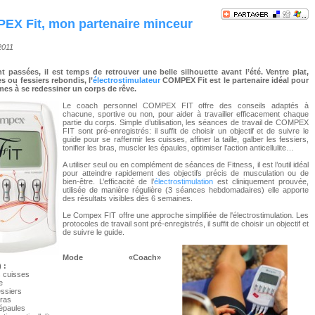
EX Fit, mon partenaire minceur
/2011
t passées, il est temps de retrouver une belle silhouette avant l’été. Ventre plat,
s ou fessiers rebondis, l’
électrostimulateur
COMPEX Fit est le partenaire idéal pour
mes à se redessiner un corps de rêve.
Le coach personnel COMPEX FIT offre des conseils adaptés à
chacune, sportive ou non, pour aider à travailler efficacement chaque
partie du corps. Simple d’utilisation, les séances de travail de COMPEX
FIT sont pré-enregistrés: il suffit de choisir un objectif et de suivre le
guide pour se raffermir les cuisses, affiner la taille, galber les fessiers,
tonifier les bras, muscler les épaules, optimiser l’action anticellulite…
A utiliser seul ou en complément de séances de Fitness, il est l’outil idéal
pour atteindre rapidement des objectifs précis de musculation ou de
bien-être. L’efficacité de l’
électrostimulation
est cliniquement prouvée,
utilisée de manière régulière (3 séances hebdomadaires) elle apporte
des résultats visibles dès 6 semaines.
Le Compex FIT offre une approche simplifiée de l'électrostimulation. Les
protocoles de travail sont pré-enregistrés, il suffit de choisir un objectif et
de suivre le guide.
Mode «Coach»
 :
s cuisses
le
essiers
 bras
 épaules