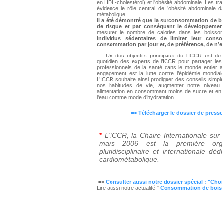
en HDL-cholestérol) et l'obésité abdominale. Les t
évidence le rôle central de l’obésité abdominal
métabolique.
Il a été démontré que la surconsommation de b
de risque et par conséquent le développeme
mesurer le nombre de calories dans les bois
individus sédentaires de limiter leur co
consommation par jour et, de préférence, de n
.... Un des objectifs principaux de l’ICCR est de 
quotidien des experts de l’ICCR pour partager les 
professionnels de la santé dans le monde entier a
engagement est la lutte contre l’épidémie mondial
L’ICCR souhaite ainsi prodiguer des conseils simpl
nos habitudes de vie, augmenter notre niveau d’
alimentation en consommant moins de sucre et en b
l'eau comme mode d’hydratation.
=> Télécharger le dossier de pres
*
L'ICCR, la Chaire Internationale su
mars 2006 est la première organ
pluridisciplinaire et internationale d
cardiométabolique.
=>
Consulter aussi notre dossier spécial : "Cho
Lire aussi notre actualité "
Consommation de boiss