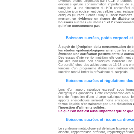
Diverses études diligentées par l’ICCR et publiées
évidence qu'une consommation importante de suc
sanguins, à une diminution du HDL-cholestérol ain
conduire à un épuisement des cellules pancréatiques
cliniques (Nurse's Health Study II, Black Women's
mettent en évidence un risque de diabète 
boissons sucrées (au moins 1 et 2 consommation
qui n'en consomment pas
.
Boissons sucrées,
poids corporel et
À partir de l'évolution de la consommation de b
les études épidémiologiques ainsi que les étu
évidence une corrélation positive entre la con
Des essais d'intervention nutritionnelle confirment 
par des boissons non caloriques induisent une d
Corporelle) chez des adolescents de 13-18 ans en s
témoins d'un programme d'éducation nutritionnel
sucrées tend à limiter la prévalence du surpoids.
Boissons sucrées et régulations de
Lors d'un apport calorique excessif sous forme
énergétiques quotidiens. Cette compensation des ap
lors de l'ingestion d'une charge calorique sous 
apports énergétiques seraient moins efficaces.
En 
forme liquide n'entrainerait pas une réduction
l'ingestion d'aliments solides.
Ce que l’on boit est aussi important que ce que
Boissons sucrées
et risque cardiova
Le syndrome métabolique est défini par la présence s
diabète, l'hypertension artérielle, l'hypertriglycéri