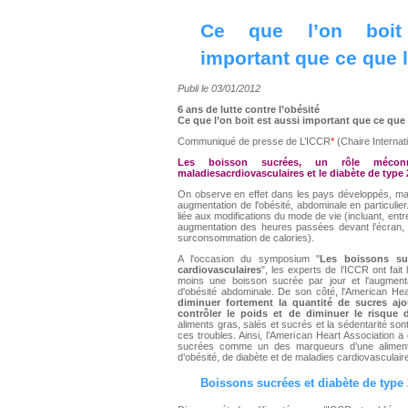
Ce que l’on boit
important que ce que 
Publi le 03/01/2012
6 ans de lutte contre l’obésité
Ce que l’on boit est aussi important que ce que
Communiqué de presse de L’ICCR
*
(Chaire Interna
Les boisson sucrées, un rôle méconn
maladiesacrdiovasculaires et le diabète de type 
On observe en effet dans les pays développés, ma
augmentation de l'obésité, abdominale en particulie
liée aux modifications du mode de vie (incluant, entre
augmentation des heures passées devant l’écran, ta
surconsommation de calories).
A l'occasion du symposium "
Les boissons su
cardiovasculaires
", les experts de l’ICCR ont fait
moins une boisson sucrée par jour et l'augmenta
d'obésité abdominale. De son côté, l'American H
diminuer fortement la quantité de sucres ajo
contrôler le poids et de diminuer le risque 
aliments gras, salés et sucrés et la sédentarité sont
ces troubles. Ainsi, l’American Heart Association a
sucrées comme un des marqueurs d’une alimenta
d’obésité, de diabète et de maladies cardiovasculair
Boissons sucrées et diabète de type 