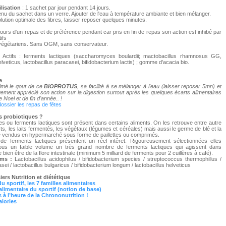
ilisation
: 1 sachet par jour pendant 14 jours.
enu du sachet dans un verre. Ajouter de l'eau à température ambiante et bien mélanger.
lution optimale des fibres, laisser reposer quelques minutes.
ours d'un repas et de préférence pendant car pris en fin de repas son action est inhibé par
ifs
végétariens. Sans OGM, sans conservateur.
Actifs : ferments lactiques (saccharomyces boulardii; mactobacillus rhamnosus GG,
elveticus, lactobacillus paracasei, bifidobacterium lactis) ; gomme d'acacia bio.
e
imé le gout de ce
BIOPROTUS
, sa facilité à se mélanger à l'eau (laisser reposer 5mn) et
ement apprécié son action sur la digestion surtout après les quelques écarts alimentaires
 Noel et de fin d'année.. !
dossier les repas de fêtes
s probiotiques ?
es ou ferments lactiques sont présent dans certains aliments. On les retrouve entre autre
ts, les laits fermentés, les végétaux (légumes et céréales) mais aussi le germe de blé et la
re vendus en hypermarché sous forme de paillettes ou comprimés.
e ferments lactiques présentent un réel intêret. Rigoureusement sélectionnées elles
ous un faible volume un très grand nombre de ferments lactiques qui agissent dans
e bien être de la flore intestinale (minimum 5 milliard de ferments pour 2 cuillères à café).
ms :
Lactobacillus acidophilus / bifidobacterium species / streptococcus thermophillus /
asei / lactobacillus bulgaricus / bifidobacterium longum / lactobacillus helveticus
iers Nutrition et diététique
du sportif, les 7 familles alimentaires
 alimentaire du sportif (notion de base)
 à l’heure de la Chrononutrition !
alories