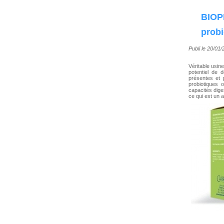
BIO
probi
Publi le 20/01
Véritable usin
potentiel de 
présentes et 
probiotiques
capacités diges
ce qui est un a