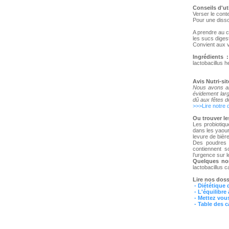
Conseils d'ut
Verser le cont
Pour une disso
A prendre au c
les sucs digest
Convient aux 
Ingrédients :
lactobacillus h
Avis Nutri-sit
Nous avons a
évidement larg
dû aux fêtes de
>>>Lire notre 
Ou trouver le
Les probiotiqu
dans les yaour
levure de biè
Des poudres d
contiennent s
l’urgence sur l
Quelques no
lactobacillus c
Lire nos doss
- Diététique 
- L'équilibre
- Mettez vous
- Table des c