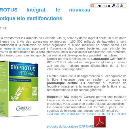
PROTUS Intégral, le nouveau
otique Bio mutlifonctions
/2013
e à transformer les aliments en éléments vitaux, notre système digestif abrite 50% de notre
défense vis à vis des agressions extérieures : 100 000 milliards de bactéries y sont
participent à la protection de notre organisme et à son maintient en bonne santé. Les
 ou
ferments lactiques
apportent à l’organisme des bonnes bactéries pour stimuler les
tives et immunitaires de la flore intestinale, mais aussi faciliter l’assimilation des protéines,
tout majeur pour tous les sportifs qui souhaitent développer leur potentiel musculaire.
Dernier né des probiotiques du
Laboratoire CARRARE
,
BIOPROTUS Intégral est un produit global qui répond
aux besoins majeurs qu'un déséquilibre de la flore
intestinale peut engendrer.
En effet, parce qu'un désagrément dû au déséquilibre de
la flore intestinale peut en cacher un autre,
ce
probiotique certifié AB
contribue au maintien de
l'équilibre intestinal, à la régénération de la flore et au
renforcement de la résistance générale.
Bioprotus BIO Intégral
Carrare permet une meilleure
tolérance alimentaire et une régénération de flore. Ce
probiotique vous assure un confort digestif au quotidien.
Ce complément alimentaire est formulé à partir de 5
souches de ferments aux actions complémentaires.
>>>Consulter le dossier de presse BIORPOTUS et des
produits du laboratoire CARRARE