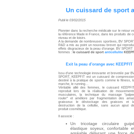
Un cuissard de sport an
Publi le 03/02/2015
Pionnier dans la recherche médicale sur le retour 
la référence Made in France, dans les produits de 
niveau et de loisirs.
A la demande de nombreuses sportives, BV SPORT s’
R&D a mis au point un nouveau brevet qui reproduit
effets disgracieux de la peau d’orange. BV SPORT la
femmes :
le cuissard de sport
anticellulite
KEEPF
Exit la peau d'orange avec KEEPFIT
I
ssu d’une technologie innovante et brevetée par B
SPORT, KEEPFIT est un cuissard de compressio
destiné à la pratique de sports comme le fitness, l
marche, le running…
Véritable allié des femmes, le cuissard KEEPFI
reproduit lors de la réalisation de mouvement
musculaires, la technique du massage "palpe
rouler" et améliore par fragmentation des ama
graisseux le déstockage des graisses et l
destruction de la cellulite, sans aucun ajout d
produit cosmétique.
Il associe :
Un tricotage circulaire guip
élastique soyeux, confortable e
agréable délivrant une force d