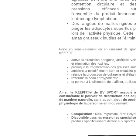
contention circulaire et de
pressions efficaces su
l’ensemble du produit favorisan
le drainage lymphatique.
Des rangées de mailles rigides e
piéger les adipocytes superflus 
lors de l’activité physique. Cett
amas graisseux inutiles et l’élimi
Porté en sous-vêtement ou en cuissard de sport l
KEEPFIT
active la circulation sanguine, artérielle, 
et élimination des toxines.
provoque la fragmentation des graisses inuti
améliore la tonicité musculaire et tissulaire 
relance la production de collagène et d’élast
raffermie la peau et l’hypoderme
et permet à la silhouette de s’affiner, se li
Ainsi, le KEEPFIT® de BV SPORT associé à
considérable le pouvoir de destruction des adip
de manière naturelle, sans aucun ajout de prod
physiologie de la personne en mouvement.
Composition
: 60% Polyamide, 30% Polye
Disponible
dans les
enseignes spécialisé
produits spécifiquement dédiée aux sportifs 