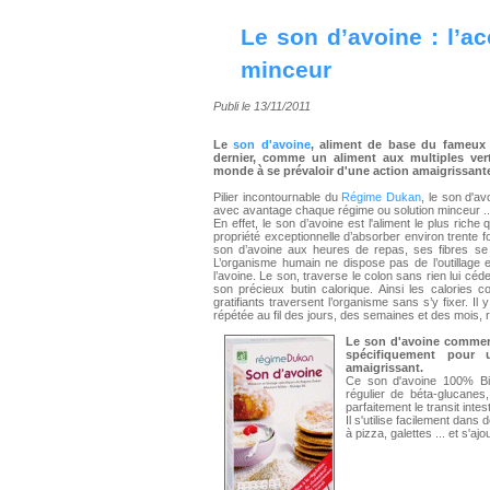
Le son d’avoine : l’ac
minceur
Publi le 13/11/2011
Le
son d'avoine
, aliment de base du fameu
dernier, comme un aliment aux multiples ver
monde à se prévaloir d'une action amaigrissant
Pilier incontournable du
Régime Dukan
, le son d'a
avec avantage chaque régime ou solution minceur ..
En effet, le son d’avoine est l'aliment le plus riche 
propriété exceptionnelle d’absorber environ trent
son d’avoine aux heures de repas, ses fibres se so
L’organisme humain ne dispose pas de l’outillage 
l’avoine. Le son, traverse le colon sans rien lui céd
son précieux butin calorique. Ainsi les calories
gratifiants traversent l’organisme sans s’y fixer. Il 
répétée au fil des jours, des semaines et des mois, r
Le son d'avoine commer
spécifiquement pour 
amaigrissant.
Ce son d'avoine 100% Bio
régulier de béta-glucanes, 
parfaitement le transit intest
Il s'utilise facilement dan
à pizza, galettes ... et s'a