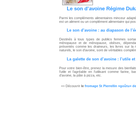
Le son d’avoine
Régime Duk
Parmi les compléments alimentaires minceur adapt
est un aliment ou un complément alimentaire qui pos
Le
son d’avoine
: au diapason de l’
Destinés à tous types de publics femmes sorta
ménopause et de ménopause, obèses, dépendantes
présentés comme les draineurs, les livres sur la
naturels, le son d'avoine, sont de véritables complé
La galette de son d’avoine : l’utile et
Pour votre bien-être, prenez la mesure des bienfai
l’utile et l’agréable en l’utilisant comme farine
d’avoine, la pâte à pizza, etc.
=> Découvrir
le
fromage St Pierrellin «goûtu» d