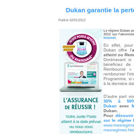
Dukan garantie la pert
Publi le 02/01/2012
Le régime Dukan pr
2012 sur l'abonne
Internet
.
En effet, pour
Dukan offre l'
atteint ou Rem
Dorénavant si
bénéficiez de 
Remboursé »
rembourser l'in
Programme, si v
à la dernière d
D'autre part v
30% à 50%
Dukan
avec
Dukan.
Pour
découvir
sur le régime
www.mesregimes
mesregimes.ht